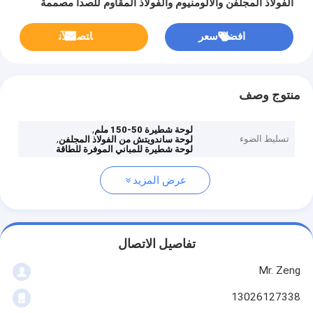
الفولاذ المجلفن والألومنيوم والفولاذ المقاوم للصدأ مصممة
لمباني الطاقة
افضل سعر
ﺎﺘﺼﻟ ﺍﻶﻧ
منتوج وصف
,
لوحة شطيرة 50-150 ملم
تسليط الضوء
,
لوحة ساندويتش من الفولاذ المجلفن
لوحة شطيرة للمباني الموفرة للطاقة
عرض المزيد
تفاصيل الاتصال
Mr. Zeng
13026127338