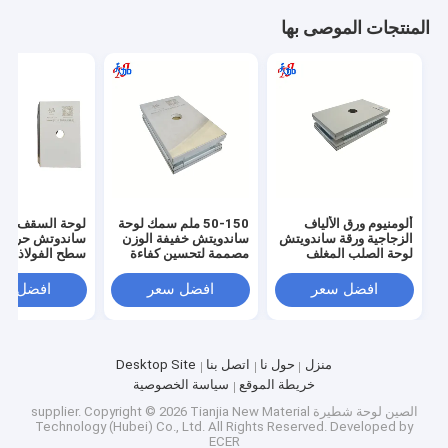
المنتجات الموصى بها
ألومنيوم ورق الألياف
50-150 ملم سمك لوحة
لوحة السقف لوح
الزجاجية ورقة ساندويتش
ساندويتش خفيفة الوزن
ساندوتش حرارية
لوحة الصلب المغلف
مصممة لتحسين كفاءة
سطح الفولاذ الم
المواد التي تواجه الطاقة
استخدام الطاقة في
التي توفر العزل 
المباني والحلول العازلة
المباني ومتانة الهيكل
والقوة الهيكلية
افضل سعر
افضل سعر
افضل سع
الصوتية
منزل
حول نا
اتصل بنا
Desktop Site
خريطة الموقع
سياسة الخصوصية
الصين لوحة شطيرة supplier.
Copyright © 2026 Tianjia New Material
Technology (Hubei) Co., Ltd. All Rights Reserved. Developed by
ECER