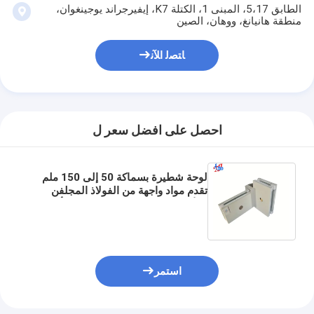
الطابق 5،17، المبنى 1، الكتلة K7، إيفيرجراند يوجينغوان،
منطقة هانيانغ، ووهان، الصين
ﺎﺘﺼﻟ ﺍﻶﻧ
احصل على افضل سعر ل
لوحة شطيرة بسماكة 50 إلى 150 ملم
تقدم مواد واجهة من الفولاذ المجلفن
والألومنيوم والفولاذ المقاوم للصدأ
مصممة لمباني الطاقة
استمر