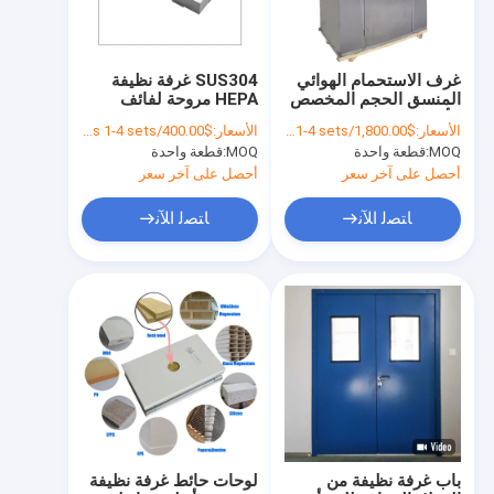
غرف الاستحمام الهوائي
SUS304 غرفة نظيفة
المنسق الحجم المخصص
HEPA مروحة لفائف
الأبواب المزدوجة
الوحدة مرشحات توحد
الأسعار:
$1,800.00/sets 1-4 sets
الأسعار:
$400.00/sets 1-4 sets
المزدوجة الاستحمام
حجم مخصص 50 هرتز
MOQ:
قطعة واحدة
MOQ:
قطعة واحدة
الهوائي تصميم غرفة
Hepa مرشح المروحة
نظيفة
السقف
أحصل على آخر سعر
أحصل على آخر سعر
ﺎﺘﺼﻟ ﺍﻶﻧ
ﺎﺘﺼﻟ ﺍﻶﻧ
المنزل
المنتجات
فيديوهات
باب غرفة نظيفة من
لوحات حائط غرفة نظيفة