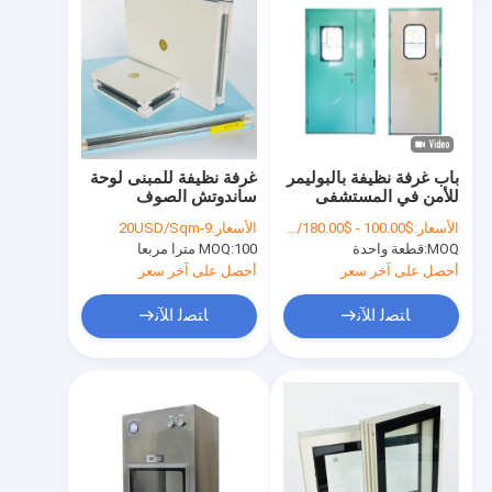
باب غرفة نظيفة بالبوليمر
غرفة نظيفة للمبنى لوحة
للأمن في المستشفى
ساندوتش الصوف
الصخري البوليوريثان
الأسعار:
$100.00 - $180.00/sets
الأسعار:
9-20USD/Sqm
100mm 150mm
MOQ:
قطعة واحدة
100 مترا مربعا
MOQ:
أحصل على آخر سعر
أحصل على آخر سعر
ﺎﺘﺼﻟ ﺍﻶﻧ
ﺎﺘﺼﻟ ﺍﻶﻧ