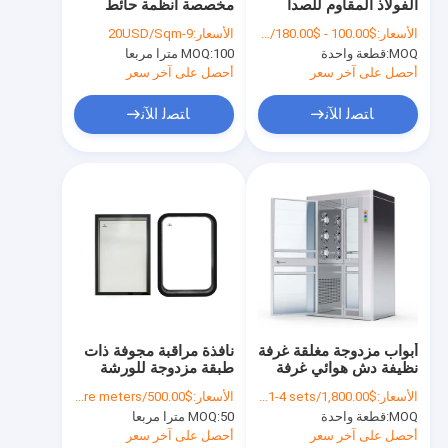
الفولاذ المقاوم للصدأ
مخصصة أنظمة حائط
برنامج VR
حماية البيئة الباب
غرفة نظيفة للبناء 50mm
الأسعار:
$100.00 - $180.00/sets
الأسعار:
9-20USD/Sqm
المتحرك المزدوج
75mm
MOQ:
قطعة واحدة
100 مترا مربعا
MOQ:
للمستشفى
عنّا
أحصل على آخر سعر
أحصل على آخر سعر
جولة في المصنع
ﺎﺘﺼﻟ ﺍﻶﻧ
ﺎﺘﺼﻟ ﺍﻶﻧ
مراقبة الجودة
اتصل بنا
أخبار
القضايا
أبواب مزدوجة مغلقة غرفة
نافذة مراقبة مجوفة ذات
نظيفة دش هوائي غرفة
طبقة مزدوجة للورشة
لوحات الغرف النظيفة
نظيفة حمام هوائي
الخالية من الغبار ، غرفة
الأسعار:
$1,800.00/sets 1-4 sets
الأسعار:
$500.00/square meters 50-499 square meters
نظيفة ، مختبر ، نافذة
لوحة شطيرة
MOQ:
قطعة واحدة
50 مترا مربعا
MOQ:
ثابتة مزودة بالزجاج
المقاوم حسب الطلب
أحصل على آخر سعر
أحصل على آخر سعر