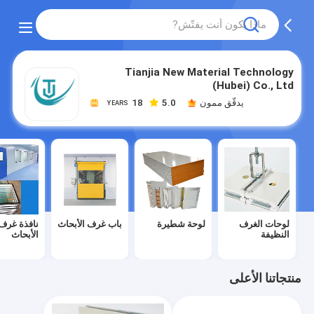
Tianjia New Material Technology
(Hubei) Co., Ltd
يدقّق ممون
5.0
18
YEARS
لوحات الغرف
لوحة شطيرة
باب غرف الأبحاث
نافذة غرف
النظيفة
الأبحاث
منتجاتنا الأعلى