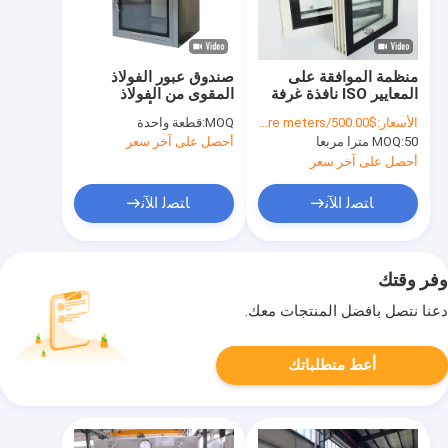
منظمة الموافقة على
صندوق عبور الفولاذ
المعايير ISO نافذة غرفة
المقوى من الفولاذ
نظيفة نافذة المختبر
المقاوم للصدأ 400MM
الأسعار:
$500.00/square meters 50-499 square meters
MOQ:
قطعة واحدة
لأجهزة غرفة نظيفة
500MM 600MM صندوق
50 مترا مربعا
MOQ:
أحصل على آخر سعر
مرور SS
أحصل على آخر سعر
ﺎﺘﺼﻟ ﺍﻶﻧ
ﺎﺘﺼﻟ ﺍﻶﻧ
وفر وقتك
دعنا نتصل بأفضل المنتجات معك.
أعط متطلباتك