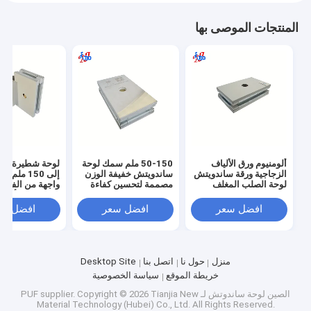
المنتجات الموصى بها
ألومنيوم ورق الألياف
50-150 ملم سمك لوحة
الزجاجية ورقة ساندويتش
ساندويتش خفيفة الوزن
إلى 150 ملم
لوحة الصلب المغلف
مصممة لتحسين كفاءة
واجهة من الفولاذ
المواد التي تواجه الطاقة
استخدام الطاقة في
المجلفن والألومن
المباني والحلول العازلة
المباني ومتانة الهيكل
والفولاذ المقاوم 
افضل سعر
افضل سعر
افضل سع
الصوتية
مصممة لمباني ا
منزل
حول نا
اتصل بنا
Desktop Site
خريطة الموقع
سياسة الخصوصية
الصين لوحة ساندوتش لـ PUF supplier.
Copyright © 2026 Tianjia New
Material Technology (Hubei) Co., Ltd. All Rights Reserved.