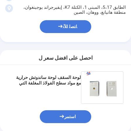
الطابق 5،17، المبنى 1، الكتلة K7، إيفيرجراند يوجينغوان،
منطقة هانيانغ، ووهان، الصين
ﺎﺘﺼﻟ ﺍﻶﻧ
احصل على افضل سعر ل
لوحة السقف لوحة ساندوتش حرارية
مع مواد سطح الفولاذ المغلفة التي
توفر العزل الحراري والقوة الهيكلية
استمر