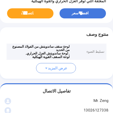
المغلفة التي توفر العزل الحراري والقوة الهيكلية
افضل سعر
ﺎﺘﺼﻟ ﺍﻶﻧ
منتوج وصف
لوحة سقف ساندويتش من الفولاذ المصنوع
من الحديد
تسليط الضوء
,
,
لوحة ساندويتش العزل الحراري
لوحة السقف القوية الهيكلية
عرض المزيد
تفاصيل الاتصال
Mr. Zeng
13026127338