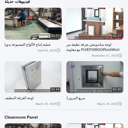
فيديوهات حديثة
00:57
00:37
لوحة ساندويتش بغرفة نظيفة من
عملية إنتاج الألواح المصنوعة يدويا
PU/EPS/MGO/RockWool مع مقاومة
April 09, 2025
للحريق/عزل الصوت/خفيفة الوزن للغرفة
November 07, 2025
النظيفة
00:44
00:40
مربع المرور1
لوحة الغرفة التنظيف
March 26, 2025
March 26, 2025
Cleanroom Panel