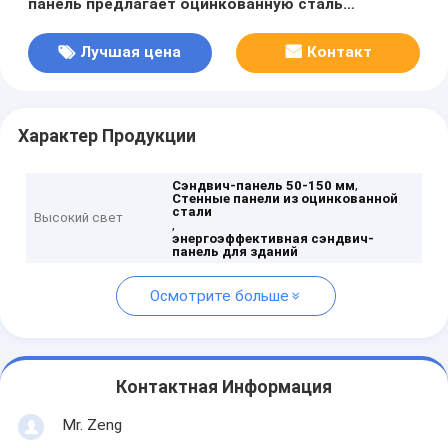
панель предлагает оцинкованную сталь
Алюминий Нержавеющая сталь Материал,
предназначенный для энергетических зданий
Лучшая цена
Контакт
Характер Продукции
,
Сэндвич-панель 50-150 мм
Стенные панели из оцинкованной
стали
Высокий свет
,
энергоэффективная сэндвич-
панель для зданий
Осмотрите больше
Контактная Информация
Mr. Zeng