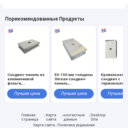
Порекомендованные Продукты
Сэндвич-панель из
50-150 мм толщины
Кровельная п
алюминиевой
Легкая сэндвич-
сэндвич с
фольги,
панель,
термоизоляци
стекловолокна и
разработанная для
поверхностью
оцинкованной
повышения
оцинкованно
Лучшая цена
Лучшая цена
Лучшая ц
стали,
энергоэффективности
стали,
разработанная для
здания и
обеспечиваю
энергоэффективных
долговечности
теплоизоляци
зданий и решений
конструкции
структурную
по звукоизоляции
прочность
Главная
Карта
контактные
Desktop
страница
сайта
данные
Site
Карта сайта
Политика уединения