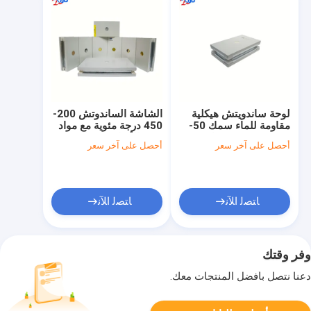
لوحة ساندويتش هيكلية
الشاشة الساندوتش 200-
مقاومة للماء سمك 50-
450 درجة مئوية مع مواد
150 مم تقدم تحمل عبء
EPS الأساسية مثالية
أحصل على آخر سعر
أحصل على آخر سعر
ممتاز وخصائص مقاومة
لورشة المستشفى في
للأجواء
المستودع وغرفة العمليات
ﺎﺘﺼﻟ ﺍﻶﻧ
ﺎﺘﺼﻟ ﺍﻶﻧ
وفر وقتك
دعنا نتصل بأفضل المنتجات معك.