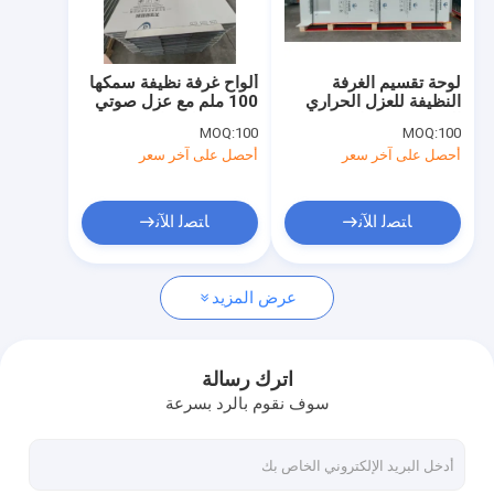
برنامج VR
عنّا
لوحة تقسيم الغرفة
ألواح غرفة نظيفة سمكها
النظيفة للعزل الحراري
100 ملم مع عزل صوتي
جولة في المصنع
التي تتميز بمقاومة
40 ديسيبل مثالية
MOQ:
100
MOQ:
100
كيميائية وخصائص مقاومة
لتركيبات غرفة نظيفة
أحصل على آخر سعر
أحصل على آخر سعر
للأحماض والقلويات
مختبرات البحوث
مراقبة الجودة
للبيئات الخاضعة للتحكم
اتصل بنا
ﺎﺘﺼﻟ ﺍﻶﻧ
ﺎﺘﺼﻟ ﺍﻶﻧ
أخبار
عرض المزيد
القضايا
اترك رسالة
سوف نقوم بالرد بسرعة
لوحات الغرف النظيفة
لوحة شطيرة