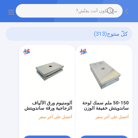
كلّ منتوج
(313)
50-150 ملم سمك لوحة
ألومنيوم ورق الألياف
ساندويتش خفيفة الوزن
الزجاجية ورقة ساندويتش
مصممة لتحسين كفاءة
لوحة الصلب المغلف
أحصل على آخر سعر
أحصل على آخر سعر
استخدام الطاقة في
المواد التي تواجه الطاقة
المباني ومتانة الهيكل
المباني والحلول العازلة
الصوتية