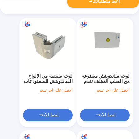
أعط متطلباتك
لوحة ساندويتش مصنوعة
لوحة سقفية من الألواح
من الصلب المغلف تقدم
الساندويتش للمستودعات
قوة خفيفة و عزل حراري
والمستشفيات وورش
أحصل على آخر سعر
أحصل على آخر سعر
محسن للبناء
العمل وغرف العمليات،
مادة بناء عازلة متينة
ﺎﺘﺼﻟ ﺍﻶﻧ
ﺎﺘﺼﻟ ﺍﻶﻧ