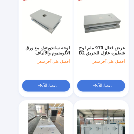
عرض فعال 970 ملم لوح
لوحة ساندويتش مع ورق
شطيرة عازل للحريق B2
الألومنيوم والألياف
A1 مُحسّن لحلول بناء
الزجاجية الورق الخلفي
أحصل على آخر سعر
أحصل على آخر سعر
الطاقة والعزل الهيكلي
المواد الأساسية المواد
البولي يوريثان PIR
الصوف الصخري EPS
دعم العمل الثقيل
الصناعية
ﺎﺘﺼﻟ ﺍﻶﻧ
ﺎﺘﺼﻟ ﺍﻶﻧ
المنزل
المنتجات
فيديوهات