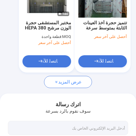
برنامج VR
عنّا
تتميز حجرة أخذ العينات
مختبر المستشفى حجرة
الثابتة بمتوسط ​​سرعة
الوزن مرشح HEPA 380
جولة في المصنع
رياح تتراوح من 0.36 إلى
فولت حجرة إعطاء
أحصل على آخر سعر
MOQ:
قطعة واحدة
0.54 متر في الثانية، مما
العينات
أحصل على آخر سعر
يجعلها مثالية لأخذ عينات
مراقبة الجودة
من غرف الأبحاث
والتحليل البيئي
اتصل بنا
ﺎﺘﺼﻟ ﺍﻶﻧ
ﺎﺘﺼﻟ ﺍﻶﻧ
أخبار
عرض المزيد
القضايا
اترك رسالة
سوف نقوم بالرد بسرعة
لوحات الغرف النظيفة
لوحة شطيرة