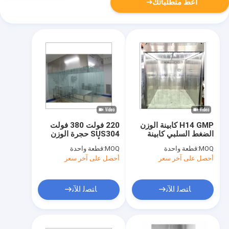
أعط متطلباتك
H14 GMP كابينة الوزن
220 فولت 380 فولت
الضغط السلبي كابينة
SUS304 حجرة الوزن
الرش للمستشفى
حجرة أخذ العينات
MOQ:
قطعة واحدة
MOQ:
قطعة واحدة
المحمولة المدمجة
أحصل على آخر سعر
أحصل على آخر سعر
للصيدلة
ﺎﺘﺼﻟ ﺍﻶﻧ
ﺎﺘﺼﻟ ﺍﻶﻧ