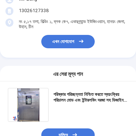
13026127338
নং ৫,১৭ তলা, বিল্ডিং ১, ব্লক কে৭, এভারগ্র্যান্ড ইউজিংওয়ান, হানয়ং জেলা,
উহান, চীন
এখন যোগাযোগ
এর সেরা মূল্য পান
পরিষ্কার পরিচ্ছন্নতা নিশ্চিত করতে স্বয়ংক্রিয়
পরিচালন মোড এবং ইন্টারলকিং দরজা সহ ডিজাইন
করা এয়ার শাওয়ার সিস্টেম, যা কণা নিয়ন্ত্রণকে
সর্বোত্তম করে
চালিয়ে