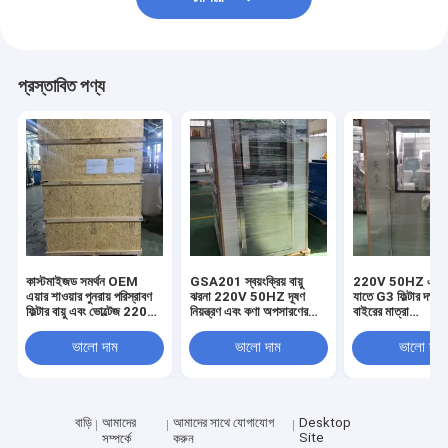
প্রস্তাবিত পণ্য
কাস্টমাইজড সমর্থন OEM
GSA201 স্বয়ংক্রিয় বায়ু
220V 50HZ এয়ার 
এয়ার শাওয়ার পুনরায় পরিস্রাবণ
ঝরনা 220V 50HZ দূষণ
যাতে G3 ফিল্টার দক্ষত
ফিল্টার বায়ু এবং ভোল্টেজ 220V
নিয়ন্ত্রণ এবং কণা অপসারণের
বাইরের মাত্রা
50HZ দিয়ে সজ্জিত পরিষ্কার
জন্য শিল্প পরিষ্কার রুম সরঞ্জাম
1400x1000x2
রুম বায়ু উন্নত করার জন্য
রয়েছে যা বায়ুবাহিত কণা 
ভালো দাম
ভালো দাম
ভালো দাম
ডিজাইন করা হয়েছে
করে
বাড়ি
আমাদের
আমাদের সাথে যোগাযোগ
Desktop
Site
সম্পর্কে
করুন