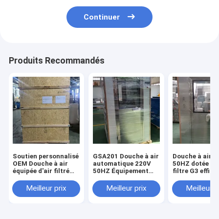
Continuer
Produits Recommandés
Soutien personnalisé
GSA201 Douche à air
Douche à air d
OEM Douche à air
automatique 220V
50HZ dotée d'
équipée d'air filtré
50HZ Équipement
filtre G3 effica
recirculé et de
industriel de salle
d'une dimensi
tension 220V 50HZ
blanche pour le
externe de
Meilleur prix
Meilleur prix
Meilleur p
Conçue pour
contrôle de la
1400x1000x2
améliorer l'air des
contamination et
fournissant u
salles blanches
l'élimination des
contrôle des
particules
particules