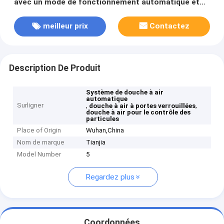
avec un mode de fonctionnement automatique et
des portes à verrouillage pour un contrôle optimal
des particules
meilleur prix
Contactez
Description De Produit
Système de douche à air
automatique
Surligner
,
,
douche à air à portes verrouillées
douche à air pour le contrôle des
particules
Place of Origin
Wuhan,China
Nom de marque
Tianjia
Model Number
5
Regardez plus
Coordonnées