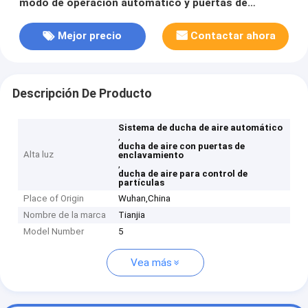
modo de operación automático y puertas de
enclavamiento para un control óptimo de partículas
Mejor precio
Contactar ahora
Descripción De Producto
Sistema de ducha de aire automático
,
ducha de aire con puertas de
Alta luz
enclavamiento
,
ducha de aire para control de
partículas
Place of Origin
Wuhan,China
Nombre de la marca
Tianjia
Model Number
5
Vea más