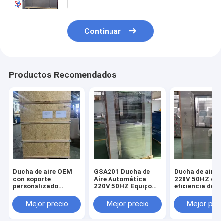
óptimo de partículas
Continuar
Productos Recomendados
Ducha de aire OEM
GSA201 Ducha de
Ducha de aire 
con soporte
Aire Automática
220V 50HZ co
personalizado
220V 50HZ Equipo
eficiencia de fi
equipada con aire
para Sala Blanca
G3 y dimensió
filtrado recirculado
Industrial para
externa
Mejor precio
Mejor precio
Mejor pre
y voltaje de 220V
Control de
1400x1000x2
50HZ diseñada para
Contaminación y
que proporcio