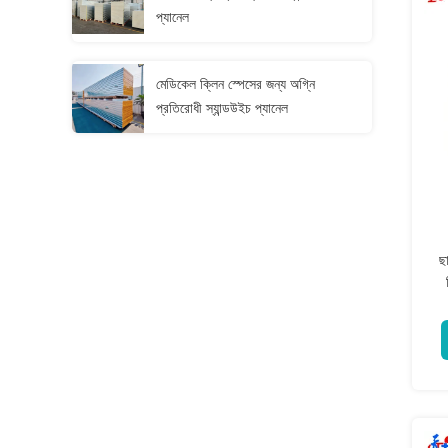
প্যানেল
মেডিকেল ক্লিন স্পেসের জন্য অগ্নি
প্রতিরোধী স্যান্ডউইচ প্যানেল
ছা