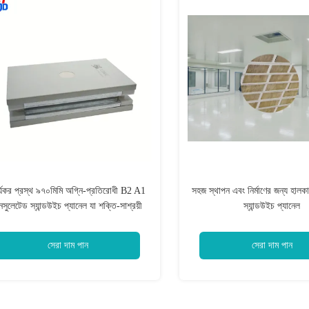
র্যকর প্রস্থ ৯৭০মিমি অগ্নি-প্রতিরোধী B2 A1
সহজ স্থাপন এবং নির্মাণের জন্য হালক
নসুলেটেড স্যান্ডউইচ প্যানেল যা শক্তি-সাশ্রয়ী
স্যান্ডউইচ প্যানেল
িল্ডিং সমাধান এবং কাঠামোগত ইনসুলেশনের জন্য
উপযুক্ত
সেরা দাম পান
সেরা দাম পান