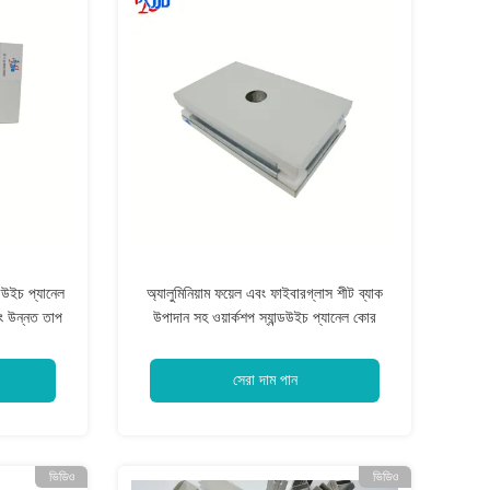
ডউইচ প্যানেল
অ্যালুমিনিয়াম ফয়েল এবং ফাইবারগ্লাস শীট ব্যাক
বং উন্নত তাপ
উপাদান সহ ওয়ার্কশপ স্যান্ডউইচ প্যানেল কোর
উপাদান পলিউরেথেন পিআইআর রক উল ইপিএস
ভারী দায়িত্ব শিল্প সমর্থন
সেরা দাম পান
ভিডিও
ভিডিও