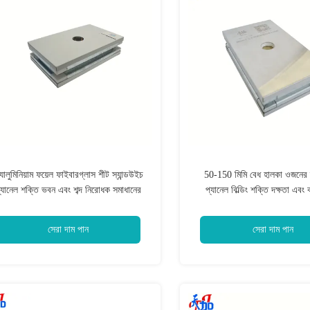
যালুমিনিয়াম ফয়েল ফাইবারগ্লাস শীট স্যান্ডউইচ
50-150 মিমি বেধ হালকা ওজনের স
্যানেল শক্তি ভবন এবং শব্দ নিরোধক সমাধানের
প্যানেল বিল্ডিং শক্তি দক্ষতা এব
্য ডিজাইন করা গ্যালভানাইজড ইস্পাত মুখোমুখি
স্থায়িত্ব উন্নত করার জন্য ডি
উপাদান
সেরা দাম পান
সেরা দাম পান