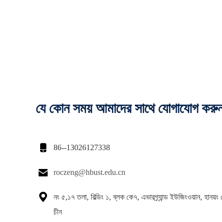
যে কোন সময় আমাদের সাথে যোগাযোগ করু

86--13026127338

roczeng@hbust.edu.cn

নং ৫,১৭ তলা, বিল্ডিং ১, ব্লক কে৭, এভারগ্র্যান্ড ইউজিংওয়ান, হানয়ং
চীন