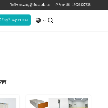
ইমেইল roczeng@hbust.edu.cn
টেলিফোন 86--13026127338


ি উদ্ধৃতি অনুরোধ করুন
নেল