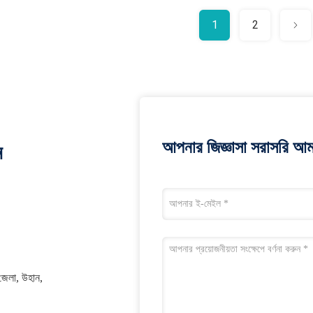
1
2
আপনার জিজ্ঞাসা সরাসরি আম
ন
 জেলা, উহান,