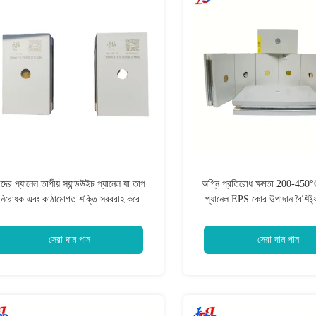
দের প্যানেল তাপীয় স্যান্ডউইচ প্যানেল যা তাপ
অগ্নি প্রতিরোধ ক্ষমতা 200-450°C
নিরোধক এবং কাঠামোগত শক্তি সরবরাহ করে
প্যানেল EPS কোর উপাদান বৈশিষ্ট্য
গ্যালভানাইজড ইস্পাত সারফেস উপাদান সহ
হাসপাতাল কর্মশালা এবং অপারেটিং রু
সেরা দাম পান
সেরা দাম পান