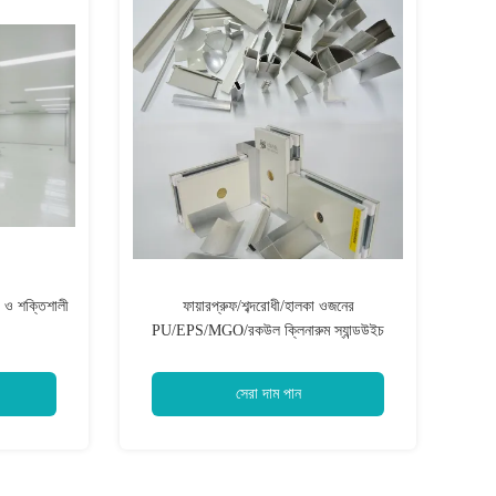
া ও শক্তিশালী
ফায়ারপ্রুফ/শব্দরোধী/হালকা ওজনের
PU/EPS/MGO/রকউল ক্লিনারুম স্যান্ডউইচ
প্যানেল, যা ক্লিনারুমের দেয়াল/সিলিং এবং পোর্টেবল
ঘরের জন্য উপযুক্ত, দ্রুত স্থাপনযোগ্য
সেরা দাম পান