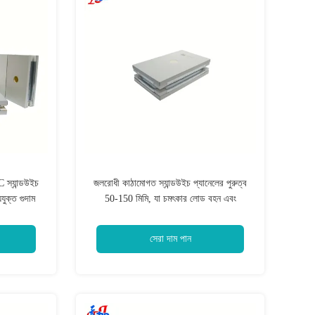
 স্যান্ডউইচ
জলরোধী কাঠামোগত স্যান্ডউইচ প্যানেলের পুরুত্ব
যুক্ত গুদাম
50-150 মিমি, যা চমৎকার লোড বহন এবং
ম জন্য আদর্শ
আবহাওয়া প্রতিরোধী বৈশিষ্ট্য প্রদান করে
সেরা দাম পান