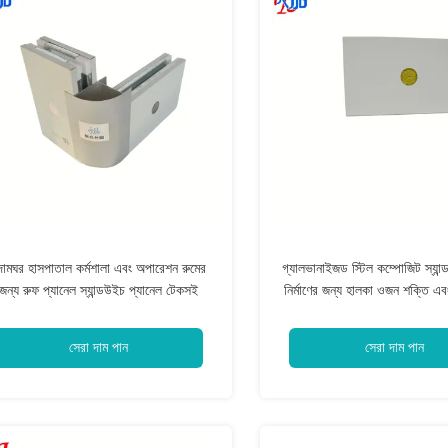
ুদামঘর হাসপাতাল কর্মশালা এবং অপারেশন রুমের
গ্যালভানাইজড স্টিল কম্পোজিট স্যান্
জন্য রুফ প্যানেল স্যান্ডউইচ প্যানেল টেকসই
নির্মাণের জন্য হালকা ওজন শক্তি এ
ইনসুলেটেড নির্মাণ সামগ্রী
নিরোধক সরবরাহ করে
সেরা দাম পান
সেরা দাম পান