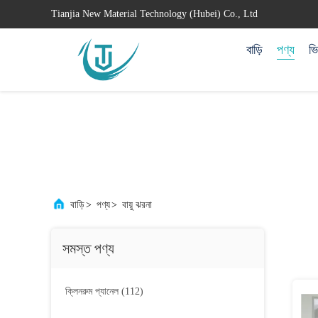
Tianjia New Material Technology (Hubei) Co., Ltd
বাড়ি
পণ্য
ভ
বাড়ি
>
পণ্য
>
বায়ু ঝরনা
সমস্ত পণ্য
ক্লিনরুম প্যানেল
(112)