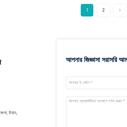
1
2
আপনার জিজ্ঞাসা সরাসরি আম
ন
 জেলা, উহান,