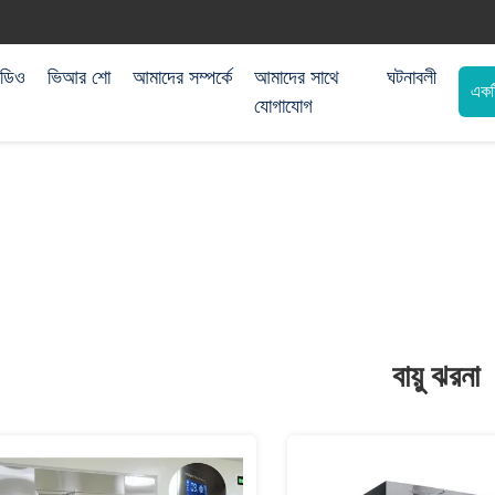
িডিও
ভিআর শো
আমাদের সম্পর্কে
আমাদের সাথে
ঘটনাবলী
একট
যোগাযোগ
বায়ু ঝরনা