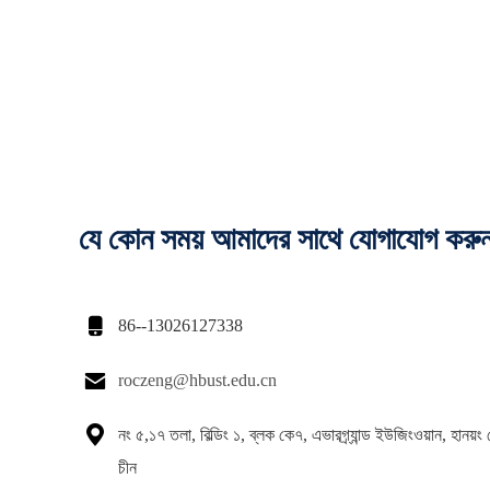
যে কোন সময় আমাদের সাথে যোগাযোগ করু

86--13026127338

roczeng@hbust.edu.cn

নং ৫,১৭ তলা, বিল্ডিং ১, ব্লক কে৭, এভারগ্র্যান্ড ইউজিংওয়ান, হানয়ং
চীন