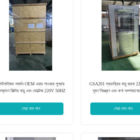
াস্টমাইজড সমর্থন OEM এয়ার শাওয়ার পুনরায়
GSA201 স্বয়ংক্রিয় বায়ু ঝরন
িস্রাবণ ফিল্টার বায়ু এবং ভোল্টেজ 220V 50HZ
দূষণ নিয়ন্ত্রণ এবং কণা অপসারণের 
য়ে সজ্জিত পরিষ্কার রুম বায়ু উন্নত করার জন্য
পরিষ্কার রুম সরঞ্জাম
ডিজাইন করা হয়েছে
সেরা দাম পান
সেরা দাম পান