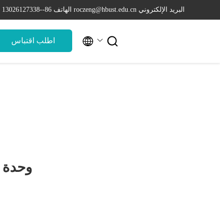
البريد الإلكتروني roczeng@hbust.edu.cn
الهاتف 86--13026127338


اطلب اقتباس
وحدة 