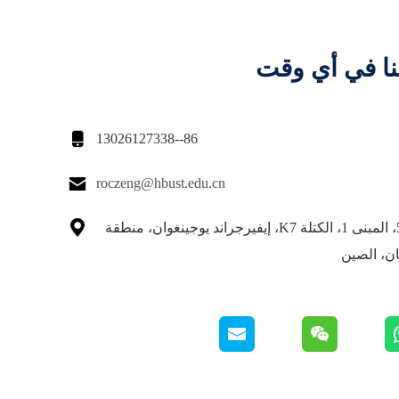
نا في أي وقت

86--13026127338

roczeng@hbust.edu.cn

الطابق 5،17، المبنى 1، الكتلة K7، إيفيرجراند يوجينغوان، منطقة
ان، الصين