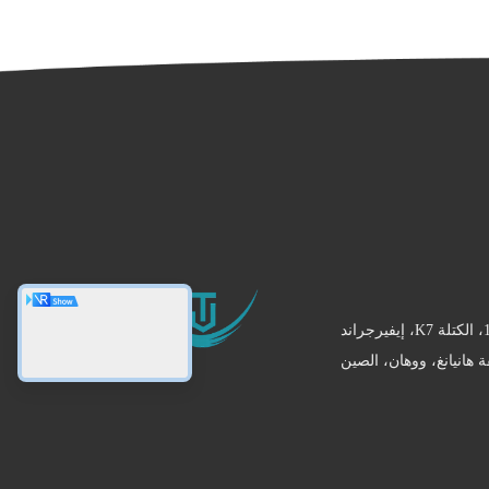
الطابق 5،17، المبنى 1، الكتلة K7، إيفيرجراند
 هانيانغ، ووهان، الصين