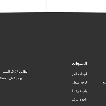
المنتجات
لوحات الغر
يوجينغوان، منطقة
ف النظيفة
نع
لوحة شطي
رة
باب غرف ا
لأبحاث
نافذة غرف
الأبحاث