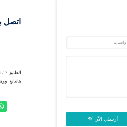
اتصل ب
هانيانغ، ووه
أرسلي الآن