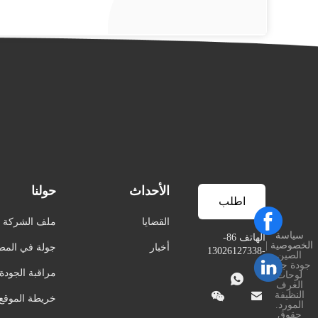
الأحداث
حولنا
اطلب
القضايا
ملف الشركة
سياسة
اقتباس
الهاتف 86-
الخصوصية
|
أخبار
جولة في المص
-13026127338
الصين
جودة جيدة
مراقبة الجودة
لوحات

الغرف


النظيفة
خريطة الموقع
المورد.
حقوق