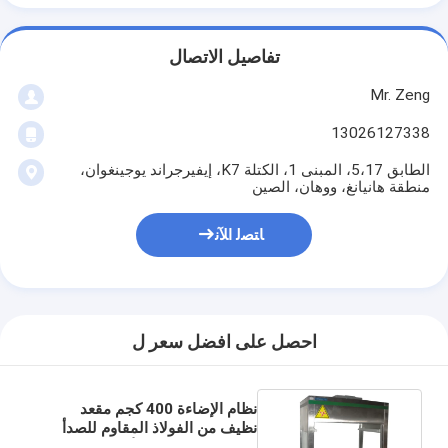
تفاصيل الاتصال
Mr. Zeng
13026127338
الطابق 5،17، المبنى 1، الكتلة K7، إيفيرجراند يوجينغوان،
منطقة هانيانغ، ووهان، الصين
ﺎﺘﺼﻟ ﺍﻶﻧ
احصل على افضل سعر ل
نظام الإضاءة 400 كجم مقعد
نظيف من الفولاذ المقاوم للصدأ
مقعد غرفة نظيفة للأدوية