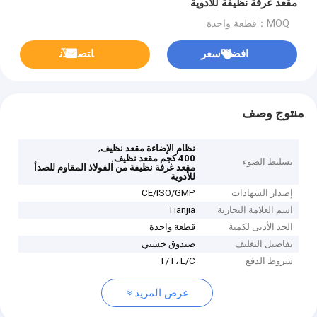
مقعد غرفة نظيفة للأدوية
MOQ：قطعة واحدة
افضل سعر
ﺎﺘﺼﻟ ﺍﻶﻧ
منتوج وصف
,
نظام الإضاءة مقعد نظيف
,
400 كجم مقعد نظيف
تسليط الضوء
مقعد غرفة نظيفة من الفولاذ المقاوم للصدأ
للأدوية
إصدار الشهادات
CE/ISO/GMP
اسم العلامة التجارية
Tianjia
الحد الأدنى لكمية
قطعة واحدة
تفاصيل التغليف
صندوق خشبي
شروط الدفع
T/T، L/C
عرض المزيد