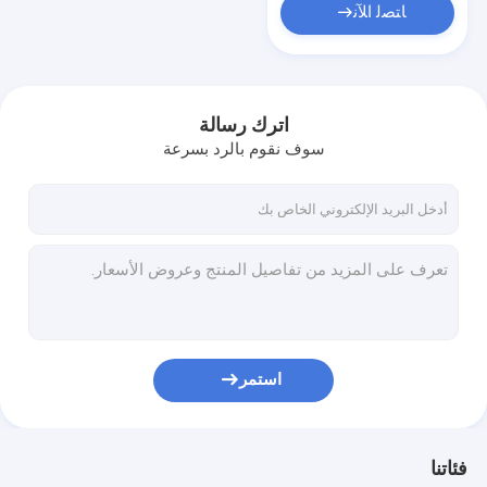
ﺎﺘﺼﻟ ﺍﻶﻧ
اترك رسالة
سوف نقوم بالرد بسرعة
استمر
فئاتنا