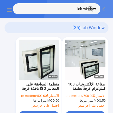
(35)
Lab Window
صناعة الإلكترونيات 100
منظمة الموافقة على
كيلوغرام غرفة نظيفة
المعايير ISO نافذة غرفة
نافذة المستشفيات معمل
نظيفة نافذة المختبر
الأسعار:
$500.00/square meters 50-499 square meters
الأسعار:
$500.00/square meters 50-499 square meters
تصميم الأبواب لجنة
لأجهزة غرفة نظيفة
50 مترا مربعا
MOQ:
50 مترا مربعا
MOQ:
مراجعة
أحصل على آخر سعر
أحصل على آخر سعر