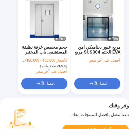
مربع عبور ديناميكي آمن
حجم مخصص غرفة نظيفة
EVA الختم SUS304 مربع
المستشفى باب المختبر
مرور لمختبر
الصيدلية غرفة نظيفة
أحصل على آخر سعر
الأسعار:
$100.00 - $180.00/sets
الميكروبيولوجيا
MOQ:
قطعة واحدة
أحصل على آخر سعر
ﺎﺘﺼﻟ ﺍﻶﻧ
ﺎﺘﺼﻟ ﺍﻶﻧ
وفر وقتك
دعنا نتصل بأفضل المنتجات معك.