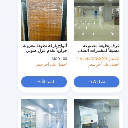
غرف نظيفة مصنوعة
ألواح غرفة نظيفة معزولة
مسبقاً لمختبرات الصف
حرارياً تقدم عزل صوتي
الغذائي SUS201 لوحة
50 ديسيبل مصممة
الأسعار:
$2,360.00/sets 1-4 sets
100
MOQ:
ساندوتش
للمرافق الطبية ومختبرات
أحصل على آخر سعر
أحصل على آخر سعر
البحث
ﺎﺘﺼﻟ ﺍﻶﻧ
ﺎﺘﺼﻟ ﺍﻶﻧ
المنزل
المنتجات
فيديوهات