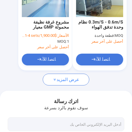
برنامج VR
عنّا
0.3m/S - 0.6m/S نظام
مشروع غرفة نظيفة
وحدة تدفق الهواء
محمولة GMP معيار
جولة في المصنع
تخصيص غرفة نظيفة من
MOQ:
قطعة واحدة
الأسعار:
$1,900.00/sets 1-4 sets
فئة ISO
أحصل على آخر سعر
1
MOQ:
مراقبة الجودة
أحصل على آخر سعر
اتصل بنا
ﺎﺘﺼﻟ ﺍﻶﻧ
ﺎﺘﺼﻟ ﺍﻶﻧ
أخبار
عرض المزيد
القضايا
اترك رسالة
سوف نقوم بالرد بسرعة
لوحات الغرف النظيفة
لوحة شطيرة