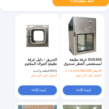
أعط متطلباتك
SUS304 غرفة نظيفة
الحريق - دليل غرفة
لمستشفى الفطر صندوق
نظيفة الفولاذ المقاوم
مرور ديناميكي غرفة
للصدأ تمر من خلال
الأسعار:
$800.00/sets 1-4 sets
MOQ:
قطعة واحدة
نظيفة لمختبر
النافذة للمستشفى
أحصل على آخر سعر
أحصل على آخر سعر
ﺎﺘﺼﻟ ﺍﻶﻧ
ﺎﺘﺼﻟ ﺍﻶﻧ