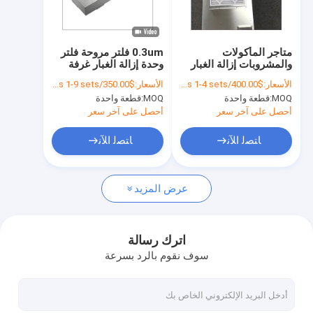
برنامج VR
عنّا
متاجر المأكولات
0.3um فلتر مروحة فلتر
والمشروبات إزالة الغبار
وحدة إزالة الغبار غرفة
جولة في المصنع
وحدة مروحة هيبا وحدة
النظافة المستشفى تدفق
الأسعار:
$400.00/sets 1-4 sets
الأسعار:
$350.00/sets 1-9 sets
مرشح مروحة ULPA Ffu
الهواء لامينار Ffu فلتر
MOQ:
قطعة واحدة
MOQ:
قطعة واحدة
محرك DC
هيبا
مراقبة الجودة
أحصل على آخر سعر
أحصل على آخر سعر
اتصل بنا
ﺎﺘﺼﻟ ﺍﻶﻧ
ﺎﺘﺼﻟ ﺍﻶﻧ
أخبار
عرض المزيد
القضايا
اترك رسالة
سوف نقوم بالرد بسرعة
لوحات الغرف النظيفة
لوحة شطيرة