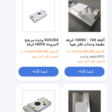
الفئة 100 - 10000 غرفة
SUS304 وحدة مرشح
نظيفة وحدات فلتر هيبا
المروحة HEPA غرفة
تعمل بالهواء 220 فولت
نظيفة من الفولاذ FFU
الأسعار:
$400.00/sets 1-9 sets
الأسعار:
$400.00/sets 1-4 sets
50 هرتز Ffu مطهر الهواء
35KG
MOQ:
قطعة واحدة
أحصل على آخر سعر
أحصل على آخر سعر
ﺎﺘﺼﻟ ﺍﻶﻧ
ﺎﺘﺼﻟ ﺍﻶﻧ
المنزل
المنتجات
فيديوهات