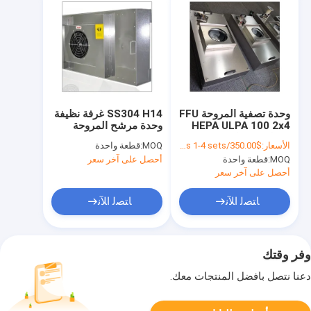
وحدة تصفية المروحة FFU
SS304 H14 غرفة نظيفة
HEPA ULPA 100 2x4
وحدة مرشح المروحة
EC لغرفة نظيفة 99.99%
HEPA مرشح 35KG غرفة
الأسعار:
$350.00/sets 1-4 sets
MOQ:
قطعة واحدة
0.3um
نظيفة وحدة مرشح FFU
MOQ:
قطعة واحدة
أحصل على آخر سعر
Hepa
أحصل على آخر سعر
ﺎﺘﺼﻟ ﺍﻶﻧ
ﺎﺘﺼﻟ ﺍﻶﻧ
وفر وقتك
دعنا نتصل بأفضل المنتجات معك.