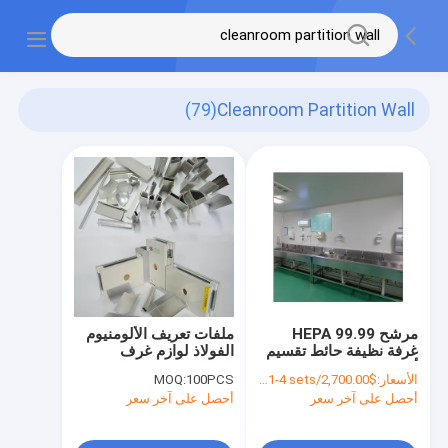
(79)
Cleanroom Partition Wall
مرشح HEPA 99.99
ملفات تعريف الألومنيوم
غرفة نظيفة حائط تقسيم
الفولاذ لوازم غرف
أبيض غرفة نظيفة
النظافة غرف النظافة
الأسعار:
$2,700.00/sets 1-4 sets
100PCS
MOQ:
مصنوعة مسبقًا
الحائط الانقسام السقف
أحصل على آخر سعر
أحصل على آخر سعر