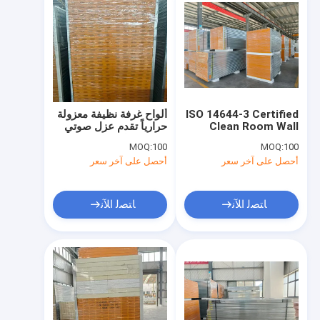
ISO 14644-3 Certified
ألواح غرفة نظيفة معزولة
Clean Room Wall
حرارياً تقدم عزل صوتي
Panel Featuring
50 ديسيبل مصممة
MOQ:
100
MOQ:
100
Magnesium and
للمرافق الطبية ومختبرات
أحصل على آخر سعر
أحصل على آخر سعر
Rockwool Core
البحث
Material
ﺎﺘﺼﻟ ﺍﻶﻧ
ﺎﺘﺼﻟ ﺍﻶﻧ
المنزل
المنتجات
فيديوهات