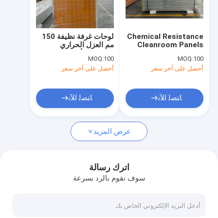
برنامج VR
عنّا
Chemical Resistance
لوحات غرفة نظيفة 150
Cleanroom Panels
مم العزل الحراري
جولة في المصنع
950mm Width for
ومقاومة الأحماض
MOQ:
100
MOQ:
100
Cleanroom Field
والقليات لعمليات غرفة
أحصل على آخر سعر
أحصل على آخر سعر
Applications
نظيفة محسنة
مراقبة الجودة
اتصل بنا
ﺎﺘﺼﻟ ﺍﻶﻧ
ﺎﺘﺼﻟ ﺍﻶﻧ
أخبار
عرض المزيد
القضايا
اترك رسالة
سوف نقوم بالرد بسرعة
لوحات الغرف النظيفة
لوحة شطيرة