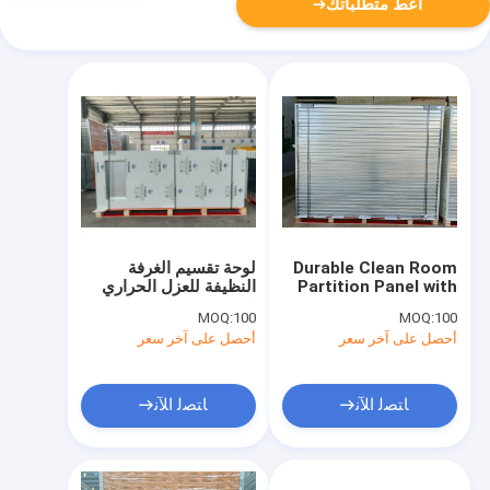
أعط متطلباتك
Durable Clean Room
لوحة تقسيم الغرفة
Partition Panel with
النظيفة للعزل الحراري
30dB Sound
التي تتميز بمقاومة
MOQ:
100
MOQ:
100
Insulation and
كيميائية وخصائص مقاومة
أحصل على آخر سعر
أحصل على آخر سعر
Various Thickness
للأحماض والقلويات
Choices
للبيئات الخاضعة للتحكم
ﺎﺘﺼﻟ ﺍﻶﻧ
ﺎﺘﺼﻟ ﺍﻶﻧ