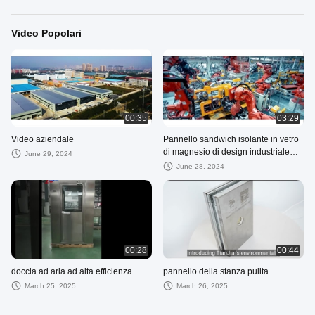
Video Popolari
00:35
03:29
Video aziendale
Pannello sandwich isolante in vetro
di magnesio di design industriale
June 29, 2024
per la costruzione di ambienti puliti
June 28, 2024
00:28
00:44
doccia ad aria ad alta efficienza
pannello della stanza pulita
March 25, 2025
March 26, 2025