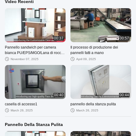
Video Recenti
00:37
00:57
Pannello sandwich per camera
Il processo di produzione dei
bianca PU/EPS/MGO/Lana di roccia
pannelli fatti a mano
con proprietà
November 07, 2025
April 09, 2025
ignifughe/fonoassorbenti/leggere
per camera bianca
00:40
00:44
casella di accesso1
pannello della stanza pulita
March 26, 2025
March 26, 2025
Pannello Della Stanza Pulita