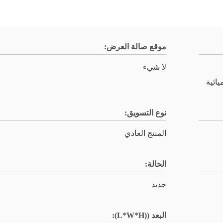
موقع صالة العرض:
لا شيء
ائية
نوع التسويق:
المنتج العادي
الحالة:
جديد
البعد ((L*W*H):