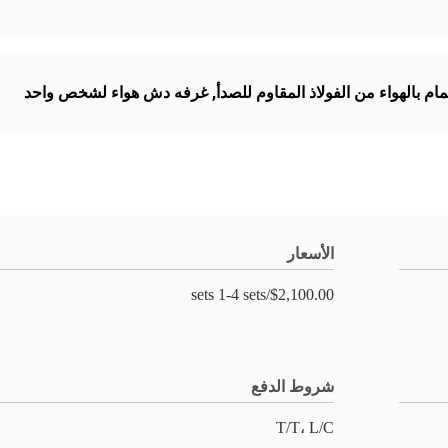
ام بالهواء من الفولاذ المقاوم للصدأ
,
غرفه دش هواء لشخص واحد
الأسعار
$2,100.00/sets 1-4 sets
شروط الدفع
T/T، L/C