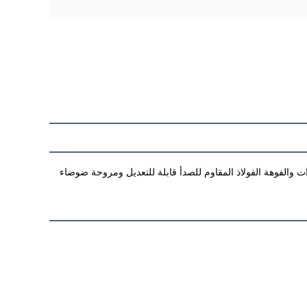
تستخدم دش هواء سوزو هواجينغ CleanRoom نظاماً للتصفية المسبقة و HEPA، وتصل كفاءة التصفية إلى 99.995%متطابقة مع العديد من المنظورات والفوهة الفولاذ المقاوم للصدأ قابلة للتعديل ومروحة ضوضاء 