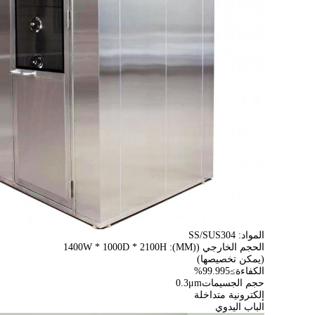
المواد: SS/SUS304
الحجم الخارجي ((MM): 1400W * 1000D * 2100H
(يمكن تخصيصها)
الكفاءة
≥
99.995%
حجم الجسيمات
μm
0.3
إلكترونية متداخلة
الباب اليدوي