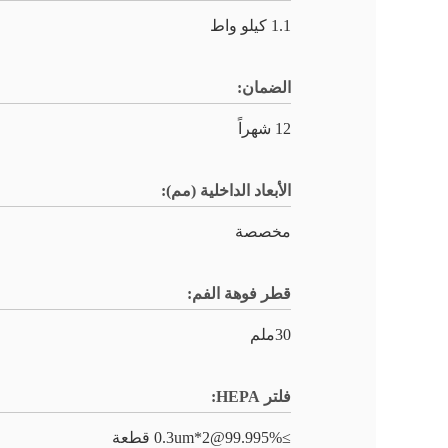
1.1 كيلو واط
الضمان:
12 شهراً
الأبعاد الداخلية (مم):
مخصصة
قطر فوهة الفم:
30ملم
فلتر HEPA:
≥99.995%@0.3um*2 قطعة