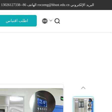
البريد الإلكتروني roczeng@hbust.edu.cn
الهاتف 86--13026127338


اطلب اقتباس