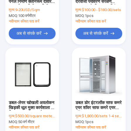
पैनल निर्माण क्लीनरूम दीवार
दरवाजा पर्यावरण संरक्षण
वी.आर. शो
प्रणाली 50 मिमी 75 मिमी
अस्पताल के लिए डबल स्विंग
मूल्य:
9-20USD/Sqm
मूल्य:
$100.00 - $180.00/sets
दरवाजा
MOQ:
100 वर्गमीटर
MOQ:
1pcs
हमारे बारे में
नवीनतम कीमत पता करें
नवीनतम कीमत पता करें
कारखाने का दौरा
अब से संपर्क करें
अब से संपर्क करें
गुणवत्ता नियंत्रण
हमसे संपर्क करें
समाचार
मामले
डबल-लेयर खोखली अवलोकन
डबल डोर इंटरलॉक साफ कमरे
खिड़की धूल मुक्त कार्यशाला के
एयर शॉवर साफ कमरे एयर
क्लीनरूम पैनल
लिए, स्वच्छ कक्ष, प्रयोगशाला,
शॉवर बूथ
मूल्य:
$500.00/square meters 50-499 square meters
मूल्य:
$1,800.00/sets 1-4 sets
अनुकूलित टेम्पर्ड ग्लास फिक्स्ड
सैंडविच पैनल
MOQ:
50 वर्ग मीटर
MOQ:
1pcs
खिड़की
नवीनतम कीमत पता करें
नवीनतम कीमत पता करें