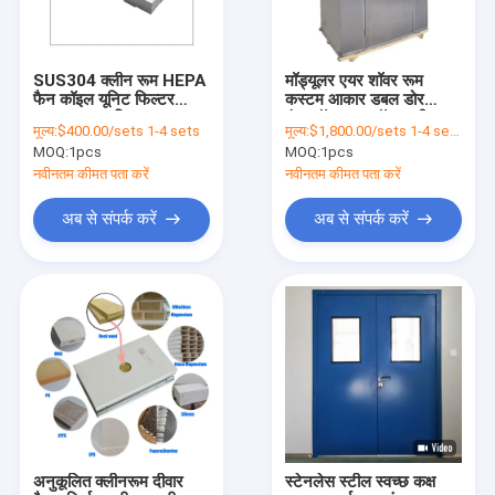
SUS304 क्लीन रूम HEPA
मॉड्यूलर एयर शॉवर रूम
फैन कॉइल यूनिट फिल्टर
कस्टम आकार डबल डोर
एकजुट अनुकूलित आकार 50
इंटरलॉक एयर शॉवर क्लीन रूम
मूल्य:
$400.00/sets 1-4 sets
मूल्य:
$1,800.00/sets 1-4 sets
हर्ट्ज हेपा फिल्टर छत प्रशंसक
डिजाइन
MOQ:
1pcs
MOQ:
1pcs
नवीनतम कीमत पता करें
नवीनतम कीमत पता करें
अब से संपर्क करें
अब से संपर्क करें
घर
उत्पाद
वीडियो
अनुकूलित क्लीनरूम दीवार
स्टेनलेस स्टील स्वच्छ कक्ष