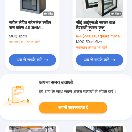
स्टील लेपित स्टेनलेस स्टील
सीई आईएसओ स्वच्छ कक्ष
पास बॉक्स 400MM
खिड़की स्वच्छ कक्ष
500MM 600MM एसएस
इलेक्ट्रॉनिक्स के लिए
MOQ:
1pcs
मूल्य:
$500.00/square meters 50-499 square meters
पास बॉक्स
प्रयोगशाला खिड़की
नवीनतम कीमत पता करें
MOQ:
50 वर्ग मीटर
नवीनतम कीमत पता करें
अब से संपर्क करें
अब से संपर्क करें
अपना समय बचाओ
हमें आप के साथ सबसे अच्छा उत्पादों से संपर्क करें।
अपनी आवश्यकता दें