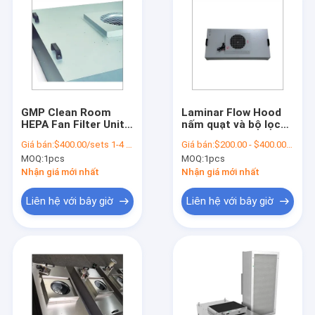
GMP Clean Room
Laminar Flow Hood
HEPA Fan Filter Unit
nấm quạt và bộ lọc
Industrial Fan
đơn vị CE loại bỏ bụi
Giá bán:
$400.00/sets 1-4 sets
Giá bán:
$200.00 - $400.00/sets
Powered Hepa Filter
bộ lọc quạt
MOQ:
1pcs
MOQ:
1pcs
1PHASE
Nhận giá mới nhất
Nhận giá mới nhất
Liên hệ với bây giờ
Liên hệ với bây giờ
Nhà
Sản phẩm
Video