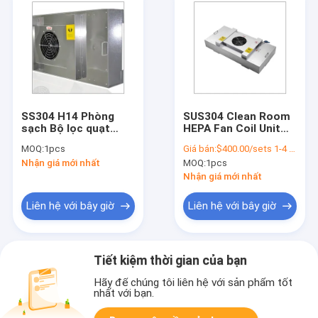
SS304 H14 Phòng
SUS304 Clean Room
sạch Bộ lọc quạt
HEPA Fan Coil Unit
HEPA Bộ lọc 35KG
Filters Unite
MOQ:
1pcs
Giá bán:
$400.00/sets 1-4 sets
Phòng sạch FFU Bộ
Customized Size
Nhận giá mới nhất
MOQ:
1pcs
lọc Hepa
50Hz Hepa Filter Lửa
quạt trần
Nhận giá mới nhất
Liên hệ với bây giờ
Liên hệ với bây giờ
Tiết kiệm thời gian của bạn
Hãy để chúng tôi liên hệ với sản phẩm tốt
nhất với bạn.