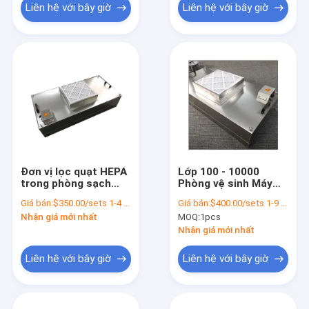
Liên hệ với bây giờ
Liên hệ với bây giờ
Đơn vị lọc quạt HEPA
Lớp 100 - 10000
trong phòng sạch
Phòng vệ sinh Máy
Đơn vị lọc không khí
lọc Hepa chạy bằng
Giá bán:
$350.00/sets 1-4 sets
Giá bán:
$400.00/sets 1-9 sets
SUS304 FFU
quạt 220V 50Hz Ffu
Nhận giá mới nhất
MOQ:
1pcs
Nhận giá mới nhất
Liên hệ với bây giờ
Liên hệ với bây giờ