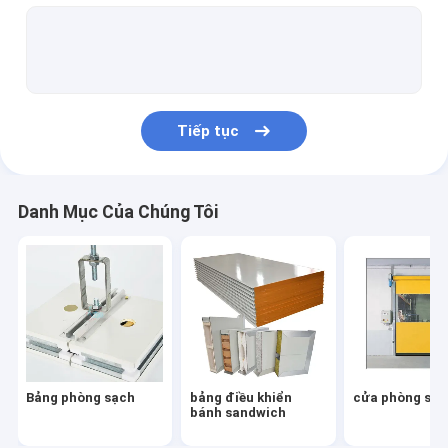
cửa phòng sạch
cửa sổ phòng sạch
Hộp đựng thẻ
Tiếp tục
Vòi sen không khí
Ánh sáng phòng sạch
Danh Mục Của Chúng Tôi
Thiết bị phòng sạch
Bộ lọc quạt
hộp hepa
bộ lọc hepa
Bảng phòng sạch
bảng điều khiển
cửa phòng sạc
Tủ hút dòng chảy tầng
bánh sandwich