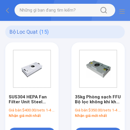
Bộ Lọc Quạt
(15)
SUS304 HEPA Fan
35kg Phòng sạch FFU
Filter Unit Steel
Bộ lọc không khí khối
Cleanroom FFU 35KG
lượng lớn Bộ lọc quạt
Giá bán:
$400.00/sets 1-4 sets
Giá bán:
$350.00/sets 1-4 sets
HEPA Đối với khách
Nhận giá mới nhất
Nhận giá mới nhất
sạn