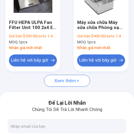
Trình diễn VR
Về chúng tôi
FFU HEPA ULPA Fan
Máy sửa chữa Máy
Filter Unit 100 2x4 EC
sửa chữa Phòng sạch
Chuyến tham quan nhà máy
Đối với phòng sạch
Kỹ thuật Thiết kế
Giá bán:
$350.00/sets 1-4 sets
Giá bán:
$400.00/sets 1-4 sets
99,99% 0,3um
Phòng sạch cho
MOQ:
1pcs
MOQ:
1pcs
ngành công nghiệp
Kiểm soát chất lượng
thực phẩm
Nhận giá mới nhất
Nhận giá mới nhất
Liên hệ với chúng tôi
Liên hệ với bây giờ
Liên hệ với bây giờ
Tin tức
Xem thêm
Các vụ án
Để Lại Lời Nhắn
Chúng Tôi Sẽ Trả Lời Nhanh Chóng
Bảng phòng sạch
bảng điều khiển bánh sandwich