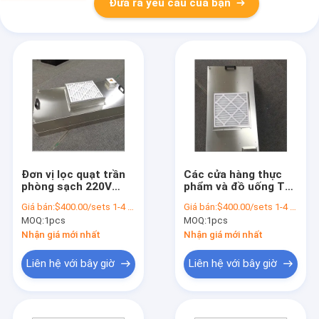
Đưa ra yêu cầu của bạn
Đơn vị lọc quạt trần
Các cửa hàng thực
phòng sạch 220V
phẩm và đồ uống Tải
Hepa FFU cho vệ sinh
bụi Hepa Fan Unit
Giá bán:
$400.00/sets 1-4 sets
Giá bán:
$400.00/sets 1-4 sets
phòng thí nghiệm
ULPA Fan Filter Unit
MOQ:
1pcs
MOQ:
1pcs
nấm
Ffu DC Motor
Nhận giá mới nhất
Nhận giá mới nhất
Liên hệ với bây giờ
Liên hệ với bây giờ