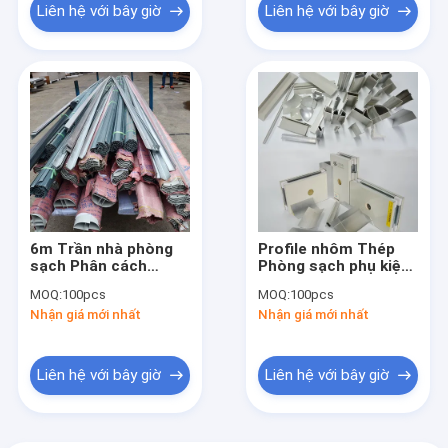
Liên hệ với bây giờ
Liên hệ với bây giờ
6m Trần nhà phòng
Profile nhôm Thép
sạch Phân cách
Phòng sạch phụ kiện
phòng sạch Phụ kiện
Phòng sạch tường
MOQ:
100pcs
MOQ:
100pcs
phòng sạch Profile
ngăn Trần nhà
Nhận giá mới nhất
Nhận giá mới nhất
nhôm
Liên hệ với bây giờ
Liên hệ với bây giờ