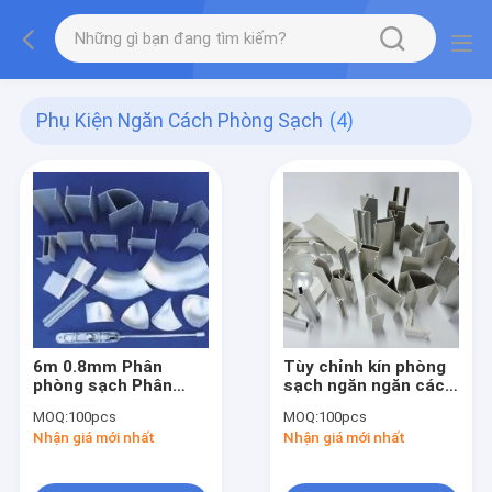
Phụ Kiện Ngăn Cách Phòng Sạch
(4)
6m 0.8mm Phân
Tùy chỉnh kín phòng
phòng sạch Phân
sạch ngăn ngăn cách
phòng sạch Phụ kiện
phòng sạch phụ kiện
MOQ:
100pcs
MOQ:
100pcs
Trần nhà
chống ăn mòn
Nhận giá mới nhất
Nhận giá mới nhất