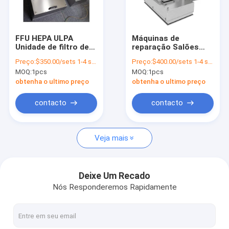
Espetáculo VR
Sobre nós
FFU HEPA ULPA
Máquinas de
Unidade de filtro de
reparação Salões
Visita à fábrica
ventilador 100 2x4 EC
limpos Engenharia
Preço:
$350.00/sets 1-4 sets
Preço:
$400.00/sets 1-4 sets
para sala limpa
Design Sala limpa
MOQ:
1pcs
MOQ:
1pcs
99,99% 0,3um
para a indústria
Controle de qualidade
alimentar
obtenha o ultimo preço
obtenha o ultimo preço
Contacte-nos
contacto
contacto
Notícias
Veja mais
Casos
Deixe Um Recado
Nós Responderemos Rapidamente
Painéis de sala limpa
Painel Sandwich