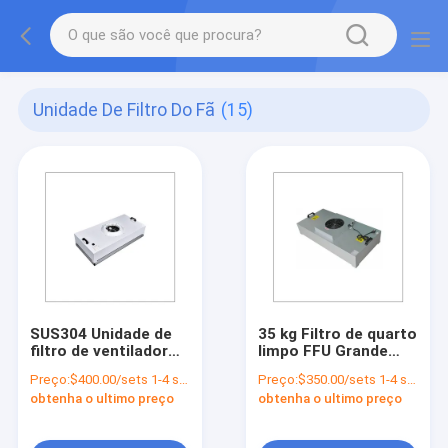
Unidade De Filtro Do Fã
(15)
SUS304 Unidade de
35 kg Filtro de quarto
filtro de ventilador
limpo FFU Grande
HEPA Sala limpa de
volume de ar Unidade
Preço:
$400.00/sets 1-4 sets
Preço:
$350.00/sets 1-4 sets
aço FFU 35KG
de filtro de ventilador
obtenha o ultimo preço
obtenha o ultimo preço
HEPA para hotéis