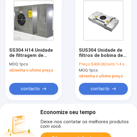
SS304 H14 Unidade
SUS304 Unidade de
de filtragem de
filtros de bobina de
ventilador HEPA de
ventilador de sala
MOQ:
1pcs
Preço:
$400.00/sets 1-4 sets
sala limpa Unidade de
limpa HEPA Unir
obtenha o ultimo preço
MOQ:
1pcs
filtragem de
tamanho
ventilador HEPA de
personalizado 50Hz
obtenha o ultimo preço
sala limpa FFU
Hepa Filtro
Ventilador de teto
contacto
contacto
Economize seu tempo
Deixe-nos contatar os melhores produtos
com você.