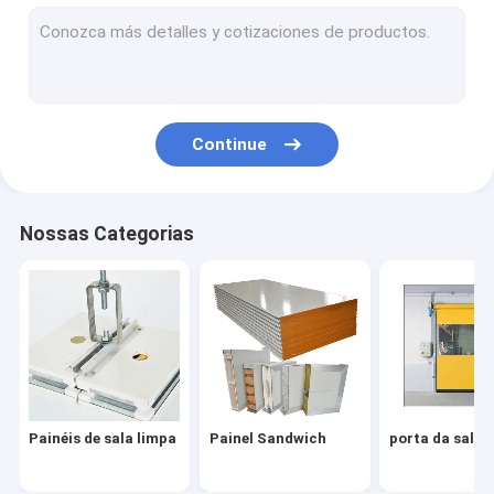
porta da sala limpa
janela da sala de limpeza
Caixa de passagem
Continue
Chuveiro de ar
Iluminação de salas limpas
Nossas Categorias
Equipamento de sala limpa
Unidade de filtro do fã
caixa do hepa
Filtros de Hepa
Painéis de sala limpa
Painel Sandwich
porta da sala 
Capô de fluxo laminar