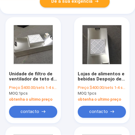
Dê a sua exigência
Unidade de filtro de
Lojas de alimentos e
ventilador de teto de
bebidas Despojo de
sala limpa 220V Hepa
poeira Unidade de
Preço:
$400.00/sets 1-4 sets
Preço:
$400.00/sets 1-4 sets
FFU para limpeza de
ventilador Hepa
MOQ:
1pcs
MOQ:
1pcs
laboratório de
Unidade de filtro de
cogumelos
ventilador ULPA Ffu
obtenha o ultimo preço
obtenha o ultimo preço
Motor CC
contacto
contacto