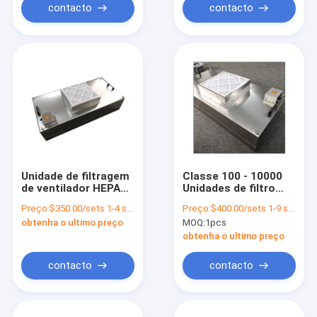
contacto
contacto
Unidade de filtragem
Classe 100 - 10000
de ventilador HEPA
Unidades de filtro
de teto de sala limpa
Hepa alimentadas
Preço:
$350.00/sets 1-4 sets
Preço:
$400.00/sets 1-9 sets
SUS304 FFU Unidade
por ventilador de
obtenha o ultimo preço
MOQ:
1pcs
para filtragem de ar
sala limpa 220V 50Hz
Ffu Purificador de ar
obtenha o ultimo preço
contacto
contacto