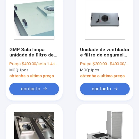
GMP Sala limpa
Unidade de ventilador
unidade de filtro de
e filtro de cogumelos
ventilador HEPA
com capuz de fluxo
Preço:
$400.00/sets 1-4 sets
Preço:
$200.00 - $400.00/sets
Industrial ventilador
laminar
MOQ:
1pcs
MOQ:
1pcs
alimentado Hepa
Filtro 1FASE
obtenha o ultimo preço
obtenha o ultimo preço
contacto
contacto
Para casa
Produtos
Vídeos