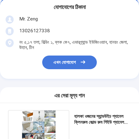
যোগাযোগের ঠিকানা
Mr. Zeng
13026127338
নং ৫,১৭ তলা, বিল্ডিং ১, ব্লক কে৭, এভারগ্র্যান্ড ইউজিংওয়ান, হানয়ং জেলা,
উহান, চীন
এখন যোগাযোগ
এর সেরা মূল্য পান
হালকা ওজনের স্যান্ডউইচ প্যানেল
ক্লিনরুম কোল্ড রুম পিইউ প্যানেল
ওয়াল গ্রে