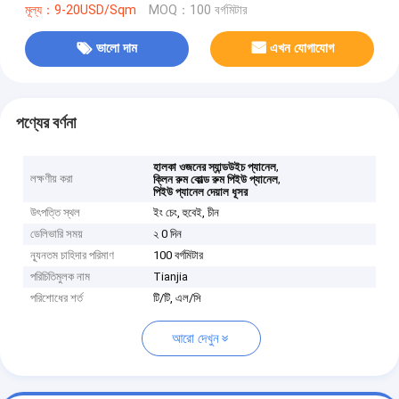
মূল্য：9-20USD/Sqm
MOQ：100 বর্গমিটার
ভালো দাম
এখন যোগাযোগ
পণ্যের বর্ণনা
,
হালকা ওজনের স্যান্ডউইচ প্যানেল
লক্ষণীয় করা
,
ক্লিন রুম কোল্ড রুম পিইউ প্যানেল
পিইউ প্যানেল দেয়াল ধূসর
উৎপত্তি স্থল
ইং চেং, হুবেই, চীন
ডেলিভারি সময়
২ 0 দিন
ন্যূনতম চাহিদার পরিমাণ
100 বর্গমিটার
পরিচিতিমুলক নাম
Tianjia
পরিশোধের শর্ত
টি/টি, এল/সি
আরো দেখুন