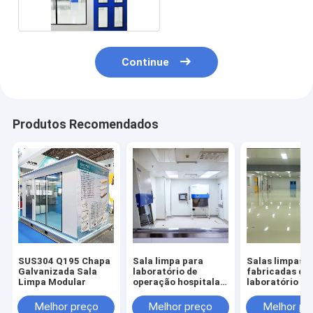
Continue
Produtos Recomendados
SUS304 Q195 Chapa
Sala limpa para
Salas limpas p
Galvanizada Sala
laboratório de
fabricadas de
Limpa Modular
operação hospitalar
laboratório de
em lojas de materiais
qualidade ali
de construção
Melhor preço
Melhor preço
Melhor pr