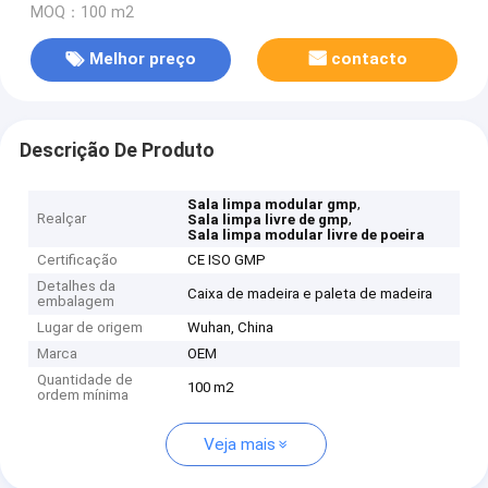
MOQ：100 m2
Melhor preço
contacto
Descrição De Produto
,
Sala limpa modular gmp
Realçar
,
Sala limpa livre de gmp
Sala limpa modular livre de poeira
Certificação
CE ISO GMP
Detalhes da
Caixa de madeira e paleta de madeira
embalagem
Lugar de origem
Wuhan, China
Marca
OEM
Quantidade de
100 m2
ordem mínima
Veja mais