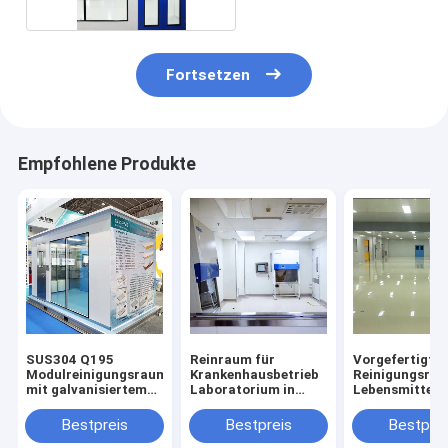
Fortsetzen
Empfohlene Produkte
SUS304 Q195
Reinraum für
Vorgefertigte
Modulreinigungsraum
Krankenhausbetrieb
Reinigungsräu
mit galvanisiertem
Laboratorium in
Lebensmittel-
Blech
Baustoffgeschäften
Laborzwecke
SUS201 Sandw
Bestpreis
Bestpreis
Bestprei
Board Panel