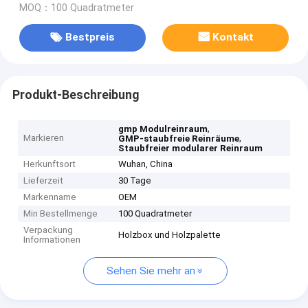
MOQ：100 Quadratmeter
Bestpreis
Kontakt
Produkt-Beschreibung
,
gmp Modulreinraum
Markieren
,
GMP-staubfreie Reinräume
Staubfreier modularer Reinraum
Herkunftsort
Wuhan, China
Lieferzeit
30 Tage
Markenname
OEM
Min Bestellmenge
100 Quadratmeter
Verpackung
Holzbox und Holzpalette
Informationen
Sehen Sie mehr an