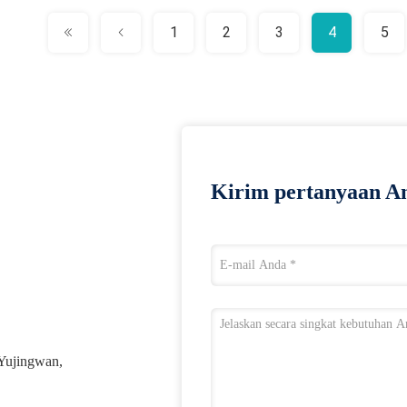
1
2
3
4
5
Kirim pertanyaan An
 Yujingwan,