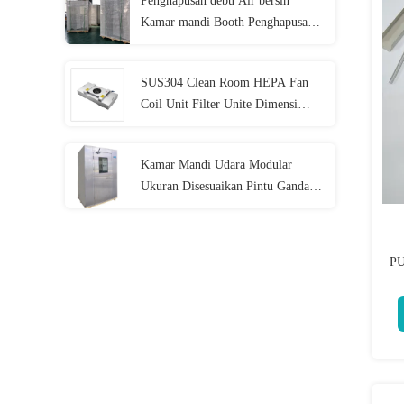
Penghapusan debu Air bersih
Kamar mandi Booth Penghapusan
kontaminasi 400KG
SUS304 Clean Room HEPA Fan
Coil Unit Filter Unite Dimensi
Disesuaikan 50Hz Hepa Filter Fan
Langit-langit
Kamar Mandi Udara Modular
Ukuran Disesuaikan Pintu Ganda
Interlock Mandi Udara Desain
Ruang Bersih
PU
D