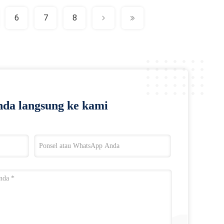
6
7
8
da langsung ke kami