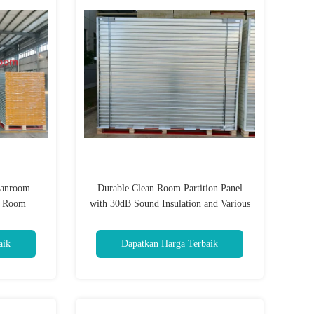
eanroom
Durable Clean Room Partition Panel
n Room
with 30dB Sound Insulation and Various
Thickness Choices
aik
Dapatkan Harga Terbaik