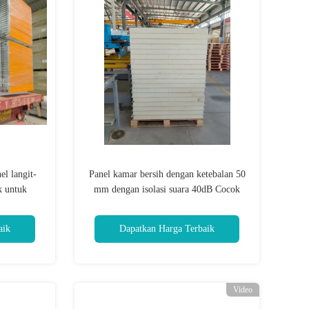
l langit-
Panel kamar bersih dengan ketebalan 50
k untuk
mm dengan isolasi suara 40dB Cocok
litas medis
untuk konstruksi kamar bersih dan
pengurangan kebisingan
aik
Dapatkan Harga Terbaik
Video