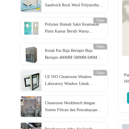
Sandwich Rock Wool Polyurethane
100mm 150mm
Video
Polymer Rumah Sakit Keamanan
Pintu Kamar Bersih Warna
Disesuaikan Pintu Hermetik
Otomatis
Video
Kotak Pas Baja Berlapis Baja
Berlapis 400MM 500MM 600MM
Kotak Pas SS
Video
Pan
CE ISO Cleanroom Window
IS
Laboratory Window Untuk
ma
Cleanroom Electronics
Cleanroom Workbench dengan
Sistem Filtrasi dan Pencahayaan
Lanjutan untuk Produksi Farmasi
dan Pengolahan Makanan