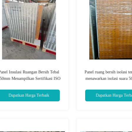
Panel Insulasi Ruangan Bersih Tebal
Panel ruang bersih isolasi t
50mm Menampilkan Sertifikasi ISO
menawarkan isolasi suara 
14644-1 yang Dioptimalkan untuk
dirancang untuk fasilitas 
Ruang Cleanroom Terkendali
laboratorium penelit
Dapatkan Harga Terbaik
Dapatkan Harga Terb