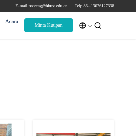
E-mail roczeng@hbust.edu.cn
Telp 86--13026127338
Acara


Minta Kutipan