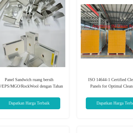
Panel Sandwich ruang bersih
ISO 14644-1 Certified Cl
/EPS/MGO/RockWool dengan Tahan
Panels for Optimal Clea
Api/Kedap Suara/Ringan untuk
Performance
inding/Langit-langit Ruang Bersih,
Dapatkan Harga Terbaik
Dapatkan Harga Terb
Rumah Portabel, pemasangan cepat