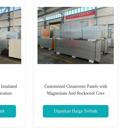
Insulated
Customized Cleanroom Panels with
erature
Magnesium And Rockwool Core
Material and Up To 500kg/m2 Load-
Bearing Capacity
aik
Dapatkan Harga Terbaik