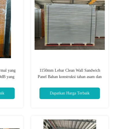
ermal yang
1150mm Lebar Clean Wall Sandwich
50dB yang
Panel Bahan konstruksi tahan asam dan
medis dan
alkali Ideal untuk ruangan bersih dan
ian
dinding lingkungan yang terkendali
aik
Dapatkan Harga Terbaik