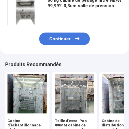
80 kg cabine de pesage filtre HEPA
99,99% 0,3um salle de pression
négative en acier inoxydable pour
salle blanche
Continuer
Produits Recommandés
Cabine
Taille d'essai Pao
Cabine de
d'échantillonnage
Φ8MM cabine de
distribution en