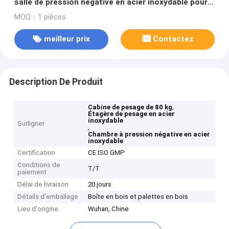
salle de pression négative en acier inoxydable pour
salle blanche
MOQ：1 pièces
meilleur prix
Contactez
Description De Produit
,
Cabine de pesage de 80 kg
Étagère de pesage en acier
inoxydable
Surligner
,
Chambre à pression négative en acier
inoxydable
Certification
CE ISO GMP
Conditions de
T/T
paiement
Délai de livraison
20 jours
Détails d'emballage
Boîte en bois et palettes en bois
Lieu d'origine
Wuhan, Chine