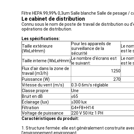
Filtre HEPA 99,99% 0,3um Salle blanche Salle de pesage / cab
Le cabinet de distribution
Connu sous le nom de poste de travail de distribution ou d
opérations de distribution.
Les spécifications:
Pour les appareils de
Taille extérieure
Le nom
surveillance de la
(WxLxHmm)
est le 
sécurité
Le nombre d'écrans est
Le nom
Taille interne (WxLxHmm)
le suivant:
est le 
Flux d'air dans la zone de
1250
travail (m3/h)
Puissance (W)
270
Vitesse du vent (m/s)
0.3-0.6m/s réglable
Classe propre
Une
Bruit en dB
≤
65
Éclairage (lux)
≥
300 lux
Filtration
G4+F8+H14
Voltage de puissance
220 V 50 Hz 1 PH
Caractéristiques du produit:
1. Structure fermée: elle est généralement construite av
l'environnement environnant.