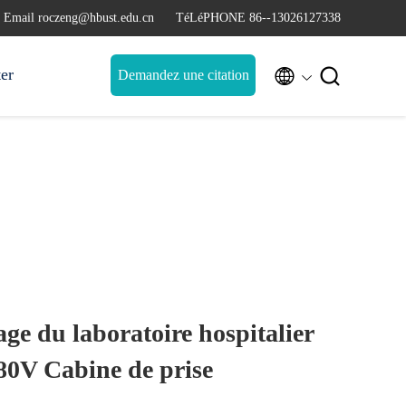
Email roczeng@hbust.edu.cn
TéLéPHONE 86--13026127338
ter


Demandez une citation
ge du laboratoire hospitalier
80V Cabine de prise