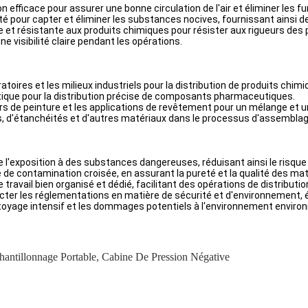
 efficace pour assurer une bonne circulation de l'air et éliminer les f
é pour capter et éliminer les substances nocives, fournissant ainsi de l'
e et résistante aux produits chimiques pour résister aux rigueurs des 
e visibilité claire pendant les opérations.
oires et les milieux industriels pour la distribution de produits chimi
ique pour la distribution précise de composants pharmaceutiques.
ers de peinture et les applications de revêtement pour un mélange et 
ifs, d'étanchéités et d'autres matériaux dans le processus d'assemblag
e l'exposition à des substances dangereuses, réduisant ainsi le risqu
 de contamination croisée, en assurant la pureté et la qualité des mat
 travail bien organisé et dédié, facilitant des opérations de distributio
cter les réglementations en matière de sécurité et d'environnement, év
toyage intensif et les dommages potentiels à l'environnement environn
hantillonnage Portable
,
Cabine De Pression Négative