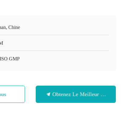
an, Chine
M
 ISO GMP
ous
Obtenez Le Meilleur Prix