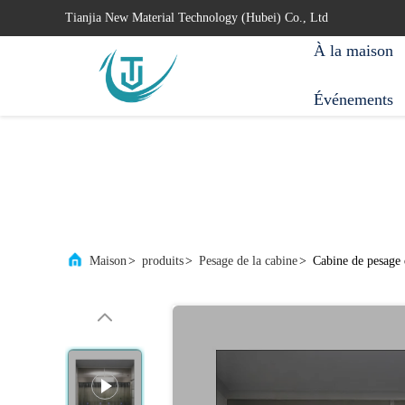
Tianjia New Material Technology (Hubei) Co., Ltd
À la maison
Événements
Maison
>
produits
>
Pesage de la cabine
>
Cabine de pesage 