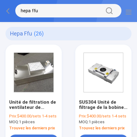
Hepa Ffu
(26)
Unité de filtration de
SUS304 Unité de
ventilateur de
filtrage de la bobine
plafond de salle
de ventilateur HEPA
Prix:
$400.00/sets 1-4 sets
Prix:
$400.00/sets 1-4 sets
blanche 220V Hepa
de la salle blanche
MOQ:
1 pièces
MOQ:
1 pièces
FFU pour la propreté
Unité de filtrage de la
des laboratoires de
bobine de ventilateur
Trouvez les derniers prix
Trouvez les derniers prix
champignons
HEPA