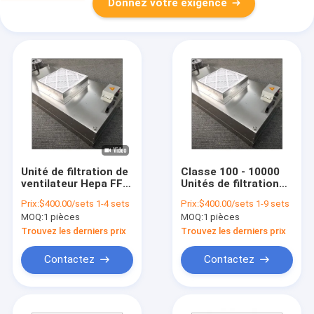
Donnez votre exigence
Unité de filtration de
Classe 100 - 10000
ventilateur Hepa FFU
Unités de filtration
pour hôpitaux
Hepa alimentées par
Prix:
$400.00/sets 1-4 sets
Prix:
$400.00/sets 1-9 sets
ventilateur de salle
MOQ:
1 pièces
MOQ:
1 pièces
blanche 220V 50Hz
Purificateur d'air Ffu
Trouvez les derniers prix
Trouvez les derniers prix
Contactez
Contactez