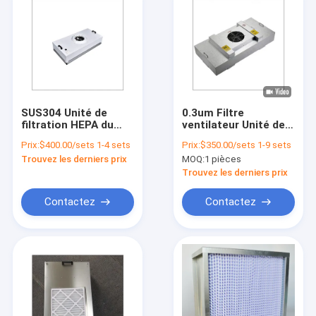
SUS304 Unité de
0.3um Filtre
filtration HEPA du
ventilateur Unité de
ventilateur Salle
filtrage pour éliminer
Prix:
$400.00/sets 1-4 sets
Prix:
$350.00/sets 1-9 sets
blanche en acier FFU
la poussière Salle
Trouvez les derniers prix
MOQ:
1 pièces
35 kg
blanche de l'hôpital
Flux d'air laminaire
Trouvez les derniers prix
Ffu Filtre Hepa
Contactez
Contactez
À la maison
Produits
Vidéos