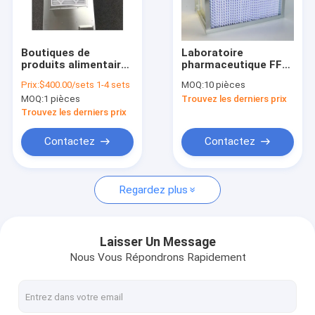
Le spectacle VR
À propos de nous
Boutiques de
Laboratoire
produits alimentaires
pharmaceutique FFU
Visite de l'usine
et de boissons
Filtres HEPA Salle
Prix:
$400.00/sets 1-4 sets
MOQ:
10 pièces
Dépoussiérage Hepa
blanche aspirateur
MOQ:
1 pièces
Trouvez les derniers prix
Unité de ventilation
industriel HEPA
Contrôle de la qualité
ULPA Unité de
Trouvez les derniers prix
filtrage de ventilation
Ffu Moteur CC
Nous contacter
Contactez
Contactez
Nouvelles
Regardez plus
Les affaires
Laisser Un Message
Nous Vous Répondrons Rapidement
Panneaux de salle blanche
Panneau sandwich