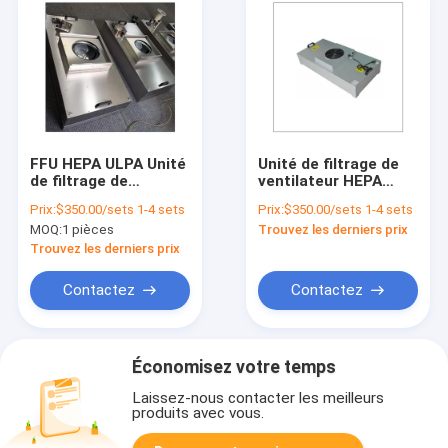
FFU HEPA ULPA Unité
Unité de filtrage de
de filtrage de
ventilateur HEPA
ventilateur 100 2x4
pour les hôtels
Prix:
$350.00/sets 1-4 sets
Prix:
$350.00/sets 1-4 sets
EC Pour la salle
MOQ:
1 pièces
Trouvez les derniers prix
blanche 99,99%
0,3um
Trouvez les derniers prix
Contactez
Contactez
Économisez votre temps
Laissez-nous contacter les meilleurs
produits avec vous.