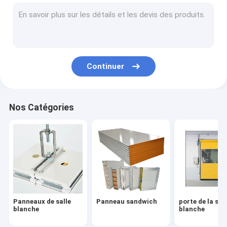
porte de la salle blanche
fenêtre de cleanroom
Boîte de passage
Continuer
Douche à air
Éclairage des salles blanches
Nos Catégories
Équipement des salles blanches
Unité de filtrage de fan
boîte de hepa
Filtres de Hepa
Panneaux de salle
Panneau sandwich
porte de la sal
Capot à débit laminaire
blanche
blanche