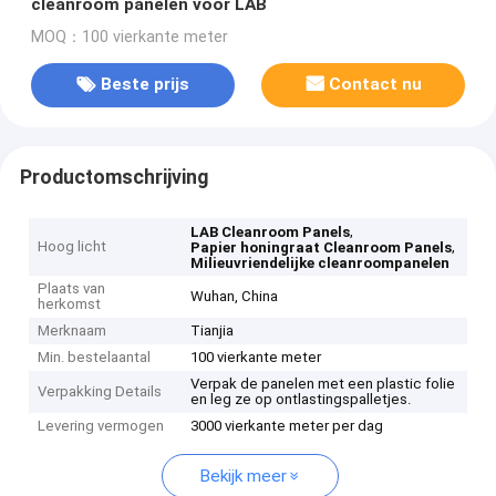
cleanroom panelen voor LAB
MOQ：100 vierkante meter
Beste prijs
Contact nu
Productomschrijving
,
LAB Cleanroom Panels
Hoog licht
,
Papier honingraat Cleanroom Panels
Milieuvriendelijke cleanroompanelen
Plaats van
Wuhan, China
herkomst
Merknaam
Tianjia
Min. bestelaantal
100 vierkante meter
Verpak de panelen met een plastic folie
Verpakking Details
en leg ze op ontlastingspalletjes.
Levering vermogen
3000 vierkante meter per dag
Bekijk meer