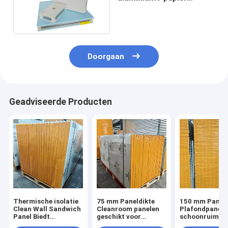
honingraat cleanroom
panelen voor LAB
Doorgaan
Geadviseerde Producten
Thermische isolatie
75 mm Paneldikte
150 mm Paneld
Clean Wall Sandwich
Cleanroom panelen
Plafondpaneel
Panel Biedt
geschikt voor
schoonruimte
superieure
cleanroom
Aluminium leg