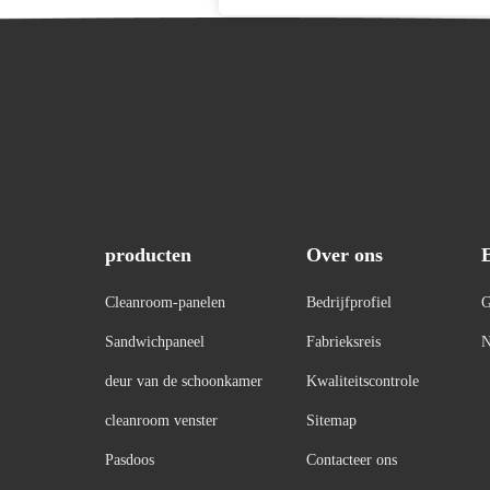
producten
Over ons
Cleanroom-panelen
Bedrijfprofiel
G
Sandwichpaneel
Fabrieksreis
N
deur van de schoonkamer
Kwaliteitscontrole
cleanroom venster
Sitemap
Pasdoos
Contacteer ons