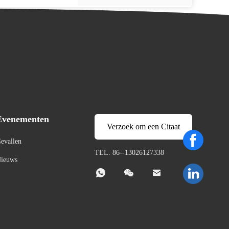
Evenementen
Verzoek om een Citaat
evallen
TEL. 86--13026127338
ieuws


