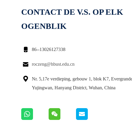
CONTACT DE V.S. OP ELK
OGENBLIK

86--13026127338

roczeng@hbust.edu.cn

Nr. 5,17e verdieping, gebouw 1, blok K7, Evergrand
Yujingwan, Hanyang District, Wuhan, China