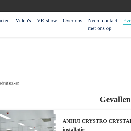
ucten
Video's
VR-show
Over ons
Neem contact
Eve
met ons op
drijfszaken
Gevallen
ANHUI CRYSTRO CRYSTAL M
installatie