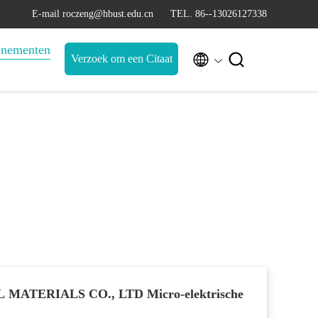
E-mail roczeng@hbust.edu.cn
TEL. 86--13026127338
nementen


Verzoek om een Citaat
ATERIALS CO., LTD Micro-elektrische