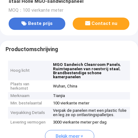
staal Holle MGO-sandwichpaneel
MOQ：100 vierkante meter
Beste prijs
Contact nu
Productomschrijving
,
MGO Sandwich Cleanroom Panels
,
Ruimtepanelen van roestvrij staal
Hoog licht
Brandbestendige schone
kamerpanelen
Plaats van
Wuhan, China
herkomst
Merknaam
Tianjia
Min. bestelaantal
100 vierkante meter
Verpak de panelen met een plastic folie
Verpakking Details
en leg ze op ontlastingspalletjes.
Levering vermogen
3000 vierkante meter per dag
Bekijk meer