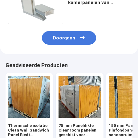
kamerpanelen van
roestvrij staal Holle MGO-
sandwichpaneel
Doorgaan
Geadviseerde Producten
Thermische isolatie
75 mm Paneldikte
150 mm Paneld
Clean Wall Sandwich
Cleanroom panelen
Plafondpaneel
Panel Biedt
geschikt voor
schoonruimte