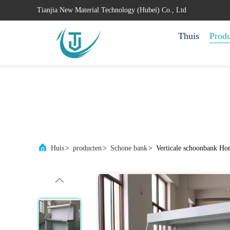
Tianjia New Material Technology (Hubei) Co., Ltd
Thuis
Prod
Huis
>
producten
>
Schone bank
>
Verticale schoonbank Ho