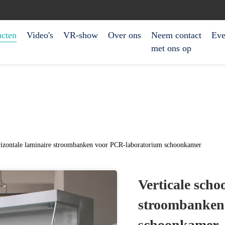
ucten
Video's
VR-show
Over ons
Neem contact
Eve
met ons op
rizontale laminaire stroombanken voor PCR-laboratorium schoonkamer
Verticale sch
stroombanken
schoonkamer