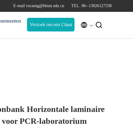
E-mail roczeng@hbust.edu.cn
TEL. 86--13026127338
nementen


Verzoek om een Citaat
oonbank Horizontale laminaire
 voor PCR-laboratorium