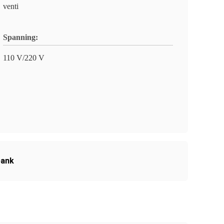
venti
Spanning:
110 V/220 V
bank