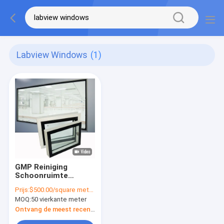
Labview Windows
(1)
GMP Reiniging
Schoonruimte
Venster Labview
Prijs:
$500.00/square meters 50-499 square meters
Vensters Voor
MOQ:
50 vierkante meter
Schoonruimte
Project
Ontvang de meest recente Prijs