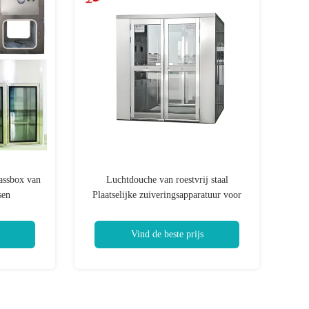
assbox van
Luchtdouche van roestvrij staal
sen
Plaatselijke zuiveringsapparatuur voor
het blazen en het verwijderen van stof
Voor voedsel Elektronische geneeskunde
Vind de beste prijs
en wetenschappelijk onderzoek