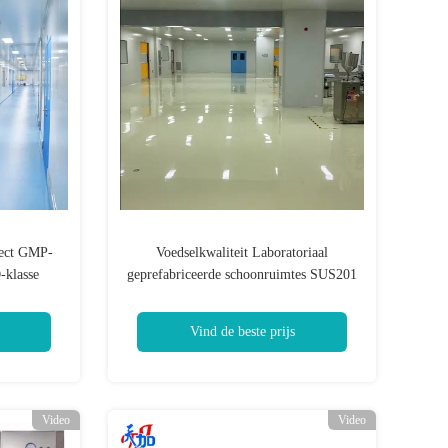
ject GMP-
Voedselkwaliteit Laboratoriaal
-klasse
geprefabriceerde schoonruimtes SUS201
Sandwich Board panel
Vind de beste prijs
Video
Video