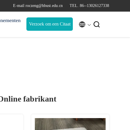
E-mail roczeng@hbust.edu.cn
TEL. 86--13026127338
nementen


Verzoek om een Citaat
Online fabrikant