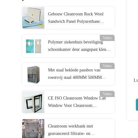
Gebouw Cleanroom Rock Wool
Sandwich Panel Polyurethane
100mm 150mm
Video
Polymer ziekenhuis beveiliging
schoonkamer deur aangepast kleur
automatische hermetische deur
Video
Met staal beklede passbox van
roestvrij staal 400MM 500MM
Lu
600MM SS passbox
Video
CE ISO Cleanroom Window Lab
Window Voor Cleanroom
Electronics
Cleanroom werkbank met
geavanceerd filtratie- en