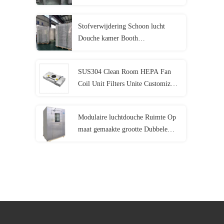
verlichtingssysteem voor
farmaceutische productie en
Stofverwijdering Schoon lucht
voedselverwerking
Douche kamer Booth
Verontreiniging verwijdering
400KG
SUS304 Clean Room HEPA Fan
Coil Unit Filters Unite Customized
Size 50Hz Hepa Filter
Plafondventilator
Modulaire luchtdouche Ruimte Op
maat gemaakte grootte Dubbele
deuren Interlock Air Douche Clean
Room Design