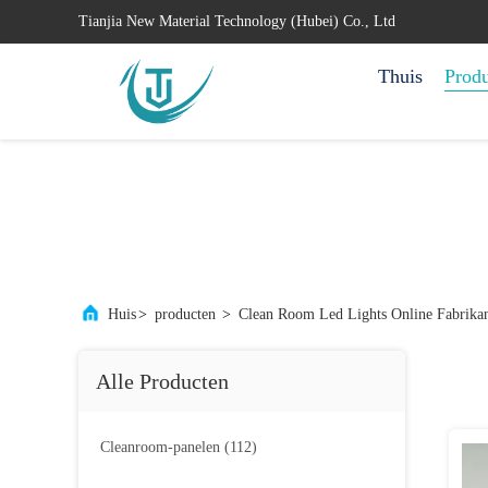
Tianjia New Material Technology (Hubei) Co., Ltd
Thuis
Prod
Huis
>
producten
>
Clean Room Led Lights Online Fabrika
Alle Producten
Cleanroom-panelen
(112)