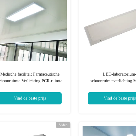
Medische faciliteit Farmaceutische
LED-laboratorium
choonruimte Verlichting PCR-ruimte
schoonruimteverlichting 
Schoonruimte Led-lampen
laboratoriumstofvri
schoonruimteverlichtingsins
Vind de beste prijs
Vind de beste prijs
Video