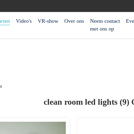
ucten
Video's
VR-show
Over ons
Neem contact
Eve
met ons op
nt
clean room led lights (9)