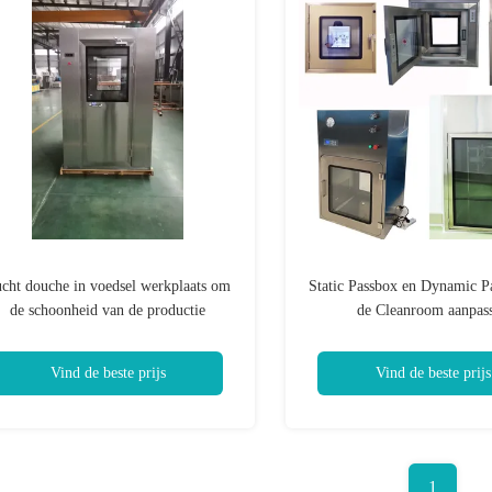
cht douche in voedsel werkplaats om
Static Passbox en Dynamic P
de schoonheid van de productie
de Cleanroom aanpas
omgeving te verzekeren
Vind de beste prijs
Vind de beste prijs
1