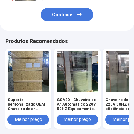
Continue
Produtos Recomendados
Suporte
GSA201 Chuveiro de
Chuveiro de ar
personalizado OEM
Ar Automático 220V
220V 50HZ co
Chuveiro de ar
50HZ Equipamento
eficiência de fi
equipado com ar
Industrial para Sala
G3 e dimensão
filtrado recirculado
Limpa para Controle
externa
Melhor preço
Melhor preço
Melhor pr
e tensão 220V 50HZ
de Contaminação e
1400x1000x2
Projetado para
Remoção de
fornecendo co
melhorar o ar da sala
Partículas
de partículas 