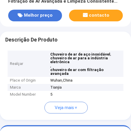
Filtração de Ar Avançada e Limpeza Consistente
para a Indústria Eletrônica
Melhor preço
contacto
Descrição De Produto
,
Chuveiro de ar de aço inoxidável
chuveiro de ar para a indústria
eletrônica
Realçar
,
chuveiro de ar com filtração
avançada
Place of Origin
Wuhan,China
Marca
Tianjia
Model Number
5
Veja mais