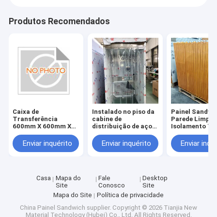
Produtos Recomendados
Caixa de
Instalado no piso da
Painel Sandwi
Transferência
cabine de
Parede Limpo 
600mm X 600mm X
distribuição de aço
Isolamento Té
600mm para
inoxidável,
que oferece u
Aplicações em
fornecendo
desempenho
Enviar inquérito
Enviar inquérito
Enviar inqu
Ambientes
desempenho e
antiestático
Controlados em
resistência à
superior para
Salas Limpas e
corrosão para
proteção de
Laboratórios
manuseio seguro de
equipamentos
materiais
sensíveis
Casa
Mapa do
Fale
Desktop
Site
Conosco
Site
Mapa do Site
Política de privacidade
China Painel Sandwich supplier.
Copyright © 2026 Tianjia New
Material Technology (Hubei) Co., Ltd. All Rights Reserved.