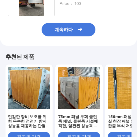
어 및 청결성을 위해 설계
Price： 100
계속하다
추천된 제품
민감한 장비 보호를 위
75mm 패널 두께 클린
150mm 패널 
한 우수한 정전기 방지
룸 패널, 클린룸 시설에
실 천장 패널 알
성능을 제공하는 단열
적합, 일관된 성능과 긴
합금 부식 저항
클린월 샌드위치 패널
수명 제공
최고의 가격
최고의 가격
최고의 