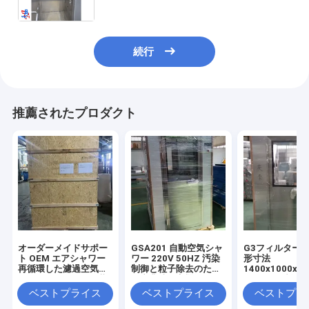
続行
推薦されたプロダクト
オーダーメイドサポー
GSA201 自動空気シャ
G3フィルター
ト OEM エアシャワー
ワー 220V 50HZ 汚染
形寸法
再循環した濾過空気と
制御と粒子除去のため
1400x1000x2
電圧 220V 50HZ で装
の産業清掃室機器
を備え、浮遊粒
備
質を制御する22
ベストプライス
ベストプライス
ベストプラ
50HZエアシャ