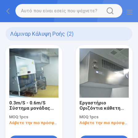
Λάμιναρ Κάλυψη Ροής
(2)
0.3m/S - 0.6m/S
Εργαστήριο
Σύστημα μονάδας
Οριζόντια κάθετη
ρευστότητας
λαμιναρική κάλυψη
MOQ:
1pcs
MOQ:
1pcs
ρευστότητας
ροής αέρα LAF
Λάβετε την πιο πρόσφατη τιμή
Λάβετε την πιο πρόσφατη τιμή
ρευστότητας αέρα
Λαμιναρική κάλυψη
ροής αέρα HEPA
62dB