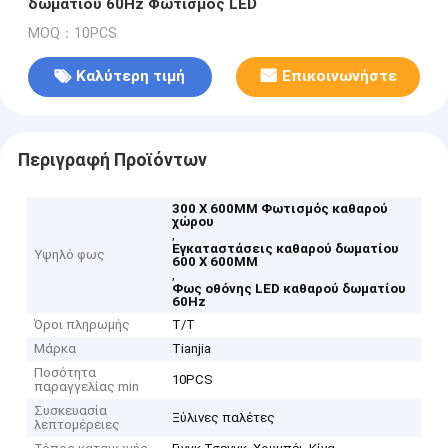
δωματίου 60Hz Φωτισμός LED
MOQ：10PCS
Καλύτερη τιμή
Επικοινωνήστε
Περιγραφή Προϊόντων
300 X 600MM Φωτισμός καθαρού
χώρου
,
Εγκαταστάσεις καθαρού δωματίου
Υψηλό φως
600 X 600MM
,
Φως οθόνης LED καθαρού δωματίου
60Hz
Όροι πληρωμής
Τ/Τ
Μάρκα
Tianjia
Ποσότητα
10PCS
παραγγελίας min
Συσκευασία
Ξύλινες παλέτες
λεπτομέρειες