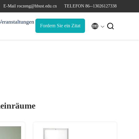
E-Mail roczeng@hbust.edu.cn
TELEFON 86--13026127338
Veranstaltungen


Fordern Sie ein Zitat
Reinräume