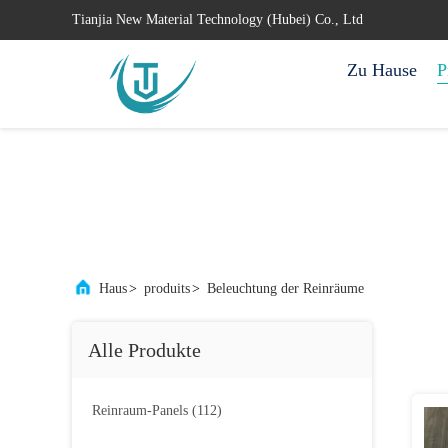
Tianjia New Material Technology (Hubei) Co., Ltd
Zu Hause
P
Haus
>
produits
>
Beleuchtung der Reinräume
Alle Produkte
Reinraum-Panels
(112)