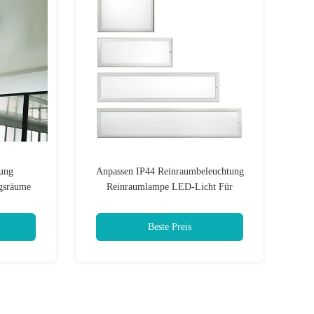
tung
Anpassen IP44 Reinraumbeleuchtung
gsräume
Reinraumlampe LED-Licht Für
aum
Pharmazeutische
uchten
Beste Preis