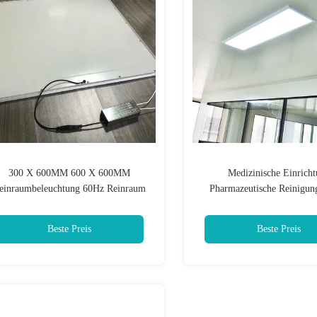
300 X 600MM 600 X 600MM
Medizinische Einrich
einraumbeleuchtung 60Hz Reinraum
Pharmazeutische Reinigun
Led-Lampenlicht
Beleuchtung PCR-R
Reinigungsraum Led-Le
Beste Preis
Beste Preis