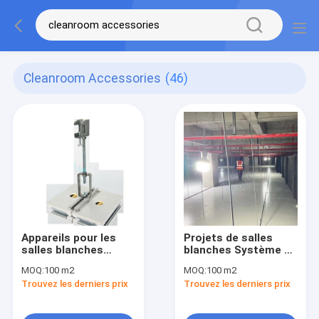
Cleanroom Accessories
(46)
Appareils pour les
Projets de salles
salles blanches
blanches Système de
Appareils pour les
plafond piétonnier
MOQ:
100 m2
MOQ:
100 m2
plafonds suspendus
Salles blanches
Trouvez les derniers prix
Trouvez les derniers prix
Appareils pour les
accessoires
plafonds accessibles
Industries
biotechnologiques