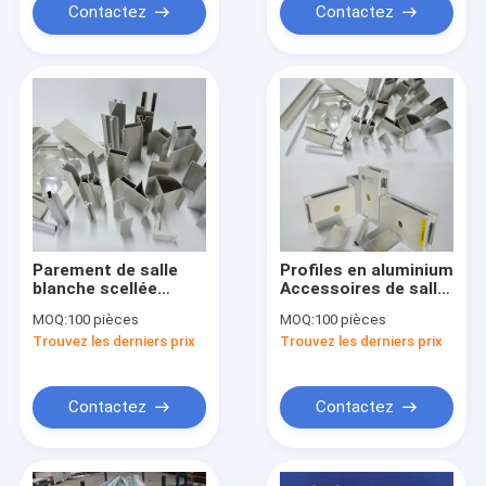
Contactez
Contactez
Parement de salle
Profiles en aluminium
blanche scellée
Accessoires de salle
personnalisable
blanche en acier
MOQ:
100 pièces
MOQ:
100 pièces
Plafond de cloisons
Trouvez les derniers prix
Trouvez les derniers prix
Contactez
Contactez