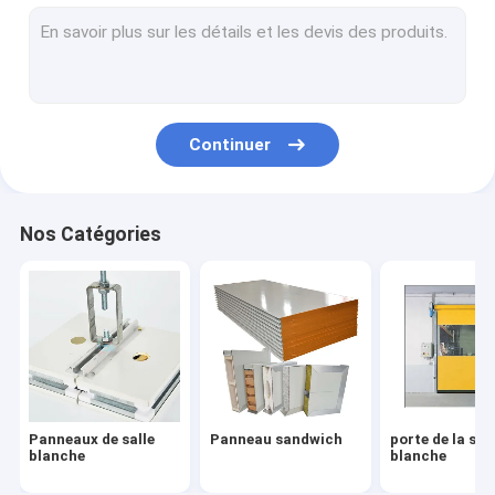
porte de la salle blanche
fenêtre de cleanroom
Boîte de passage
Continuer
Douche à air
Éclairage des salles blanches
Nos Catégories
Équipement des salles blanches
Unité de filtrage de fan
boîte de hepa
Filtres de Hepa
Panneaux de salle
Panneau sandwich
porte de la sal
Capot à débit laminaire
blanche
blanche