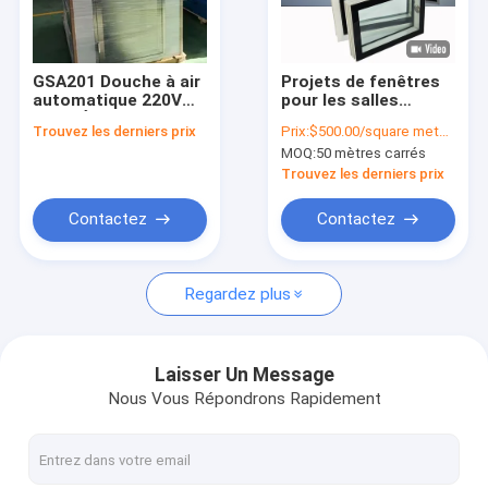
Le spectacle VR
À propos de nous
GSA201 Douche à air
Projets de fenêtres
automatique 220V
pour les salles
Visite de l'usine
50HZ Équipement
blanches
Trouvez les derniers prix
Prix:
$500.00/square meters 50-499 square meters
industriel de salle
MOQ:
50 mètres carrés
blanche pour le
Contrôle de la qualité
contrôle de la
Trouvez les derniers prix
contamination et
l'élimination des
Nous contacter
Contactez
Contactez
particules
Nouvelles
Regardez plus
Les affaires
Laisser Un Message
Nous Vous Répondrons Rapidement
Panneaux de salle blanche
Panneau sandwich