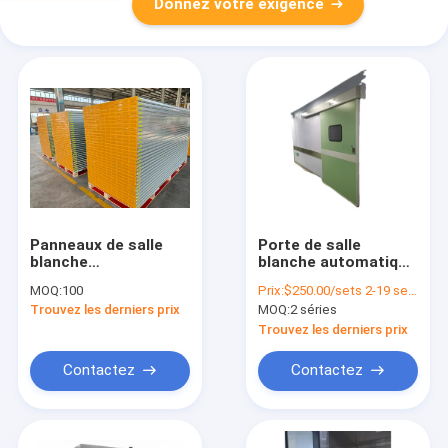
Donnez votre exigence
Panneaux de salle
Porte de salle
blanche
blanche automatique
personnalisés
à grande vitesse
MOQ:
100
Prix:
$250.00/sets 2-19 sets
offrant une largeur
Porte coulissante
Trouvez les derniers prix
MOQ:
2 séries
de 1150 mm et une
étanche au polymère
isolation acoustique
Trouvez les derniers prix
de 30 dB Conçus
pour répondre aux
Contactez
Contactez
normes
environnementales
strictes