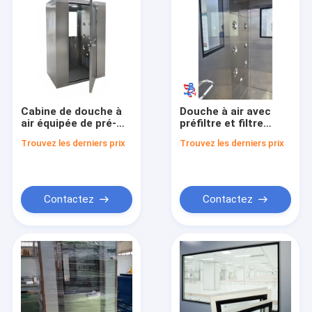
Cabine de douche à
Douche à air avec
air équipée de pré-
préfiltre et filtre
filtre et filtre HEPA
HEPA GSA201 220V
Trouvez les derniers prix
Trouvez les derniers prix
avec modes manuel
50HZ Équipement
et automatique pour
pour salle blanche
le contrôle de la
pour le contrôle de la
contamination en
contamination dans
salle blanche
les applications
Contactez
Contactez
industrielles
À la maison
Produits
Vidéos