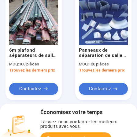
6m plafond
Panneaux de
séparateurs de salle
séparation de salle
blanche accessoires
blanche 6m 0,8mm
MOQ:
100 pièces
MOQ:
100 pièces
de salle blanche
Panneaux de plafond
Trouvez les derniers prix
Trouvez les derniers prix
profilé en aluminium
Contactez
Contactez
Économisez votre temps
Laissez-nous contacter les meilleurs
produits avec vous.