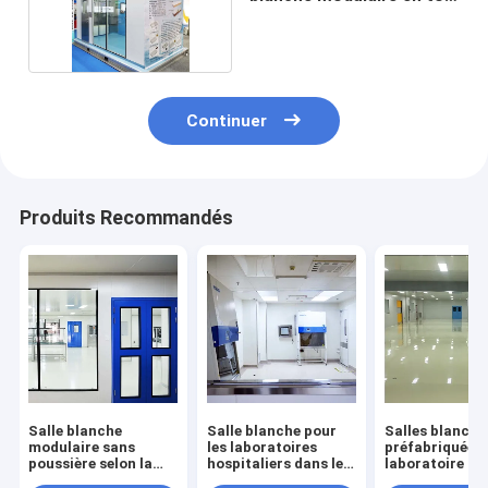
galvanisée
Continuer
Produits Recommandés
Salle blanche
Salle blanche pour
Salles blanche
modulaire sans
les laboratoires
préfabriquées 
poussière selon la
hospitaliers dans les
laboratoire de
norme GMP
magasins de
qualité alimen