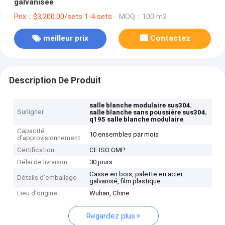
galvanisée
Prix：$3,200.00/sets 1-4 sets
MOQ：100 m2
meilleur prix
Contactez
Description De Produit
,
salle blanche modulaire sus304
Surligner
,
salle blanche sans poussière sus304
q195 salle blanche modulaire
Capacité
10 ensembles par mois
d'approvisionnement
Certification
CE ISO GMP
Délai de livraison
30 jours
Casse en bois, palette en acier
Détails d'emballage
galvanisé, film plastique
Lieu d'origine
Wuhan, Chine
Regardez plus